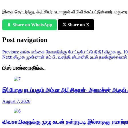
இதை தொடர்ந்து, ஆட்சியர் நடராஜன் விடுவிக்கப்பட்டுள்ளார். மதுரை
📱 Share on WhatsApp
𝕏 Share on X
Post navigation
Previous:
தங்க மங்கை கோமதிக்கு போட்டிபோட்டு நிதி! திமுக ரூ. 10லட
Next:
திமுக முன்னாள் எம்.பி. வசந்தி ஸ்டான்லி உடல் நலக்குறைவால
மிஸ் பண்ணாதீங்க..
இப்போது நடப்பதும் அம்மா ஆட்சிதான்- அமைச்சர் ஆதவ் அ
August 7, 2026
விவசாயிகளுக்கு முழு கடன் தள்ளுபடி இல்லாதது ஏமாற்ற