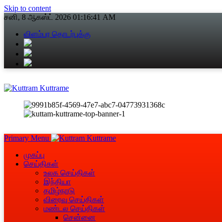
Skip to content
சனி, 8 ஆகஸ்ட் 2026
01:16:42 AM
விளம்பர தொடர்புக்கு
Primary Menu
முகப்பு
செய்திகள்
உலக செய்திகள்
இந்தியா
தமிழ்நாடு
விரைவு செய்திகள்
மண்டல செய்திகள்
சென்னை