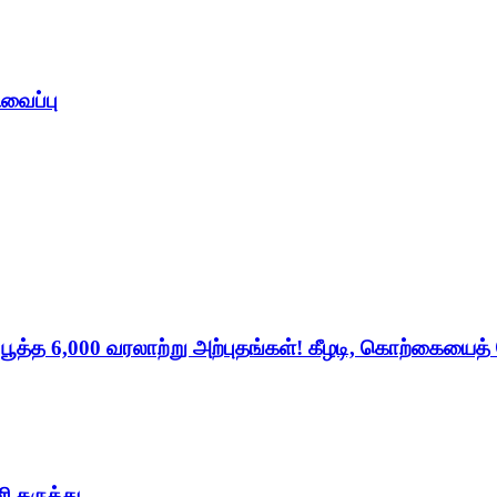
ிவைப்பு
் பூத்த 6,000 வரலாற்று அற்புதங்கள்! கீழடி, கொற்கையைத
ி கருத்து