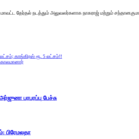
 மாவட்ட தேர்தல் நடத்தும் அலுவலர்களாக நாகராஜ் மற்றும் சந்தானகுமா
்சம்; காங்கிரஸ் ரூ. 5 லட்சம்!!
் காலமானார்
ர்ஜுனா பரபரப்பு பேச்சு
ம்: பிரேமலதா