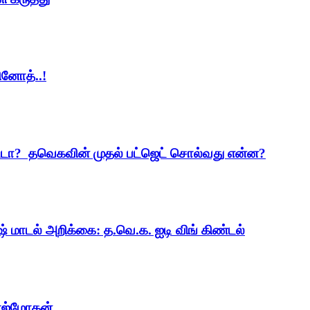
ினோத்..!
ட்டா? தவெகவின் முதல் பட்ஜெட் சொல்வது என்ன?
ஷ் மாடல் அறிக்கை: த.வெ.க. ஐடி விங் கிண்டல்
ாஜ்மோகன்