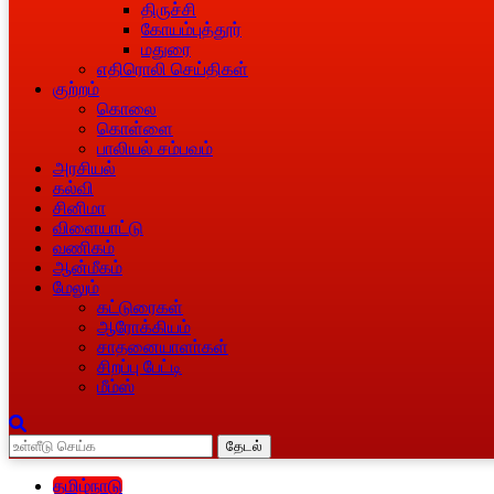
திருச்சி
கோயம்புத்தூர்
மதுரை
எதிரொலி செய்திகள்
குற்றம்
கொலை
கொள்ளை
பாலியல் சம்பவம்
அரசியல்
கல்வி
சினிமா
விளையாட்டு
வணிகம்
ஆன்மீகம்
மேலும்
கட்டுரைகள்
ஆரோக்கியம்
சாதனையாளா்கள்
சிறப்பு பேட்டி
மீம்ஸ்
தேடல்
தமிழ்நாடு