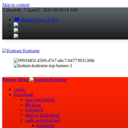
Skip to content
வெள்ளி, 7 ஆகஸ்ட் 2026
09:36:15 AM
விளம்பர தொடர்புக்கு
Primary Menu
முகப்பு
செய்திகள்
உலக செய்திகள்
இந்தியா
தமிழ்நாடு
விரைவு செய்திகள்
மண்டல செய்திகள்
சென்னை