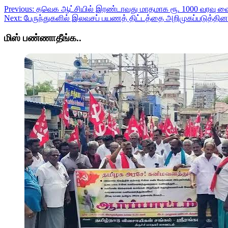
Previous:
தவெக ஆட்சியில் இரண்டாவது மாதமாக ரூ. 1000 வரவு வைப்
Next:
பேருந்துகளில் இலவசப் பயணத் திட்டத்தை அறிமுகப்படுத்தினார்
மிஸ் பண்ணாதீங்க..