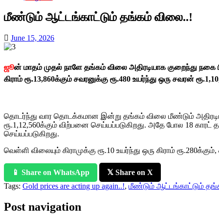
மீண்டும் ஆட்டங்காட்டும் தங்கம் விலை..!
June 15, 2026
ஜூ
ன் மாதம் முதல் நாளே தங்கம் விலை அதிரடியாக குறைந்து நகை பிர
கிராம் ரூ.13,860க்கும் சவரனுக்கு ரூ.480 உயர்ந்து ஒரு சவரன் ரூ.1,1
தொடர்ந்து வார தொடக்கமான இன்று தங்கம் விலை மீண்டும் அதிரடியாக உ
ரூ.1,12,560க்கும் விற்பனை செய்யப்படுகிறது. அதே போல 18 காரட் தங்க
செய்யப்படுகிறது.
வெள்ளி விலையும் கிராமுக்கு ரூ.10 உயர்ந்து ஒரு கிராம் ரூ.280க்கும
📱 Share on WhatsApp
𝕏 Share on X
Tags:
Gold prices are acting up again..!
,
மீண்டும் ஆட்டங்காட்டும் தங்
Post navigation