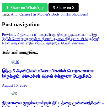
📱 Share on WhatsApp
𝕏 Share on X
Tags:
Ajith Carries His Mother's Body on His Shoulders!
Post navigation
Previous:
அஜித் தாயார் மறைவிற்கு இன்று முதலமைச்சர் விஜய்
நேரில் சென்று ஆறுதல் கூறினார். நடிகை திரிஷா உடன் இருந்தார்
Next:
மதுபான பாரில் ஏற்பட்ட தகராறில் பெண் கொலை..!
மிஸ் பண்ணாதீங்க..
இந்த 5 ஆண்டுகள் விவசாயிகளின் பொற்காலமாக
இருக்கும்: அமைச்சர் ஆதவ் அர்ஜுனா பெருமிதம்
August 10, 2026
திருமாவை முதல்வராக்கும் திட்டத்தை முன்வைத்தேன் –