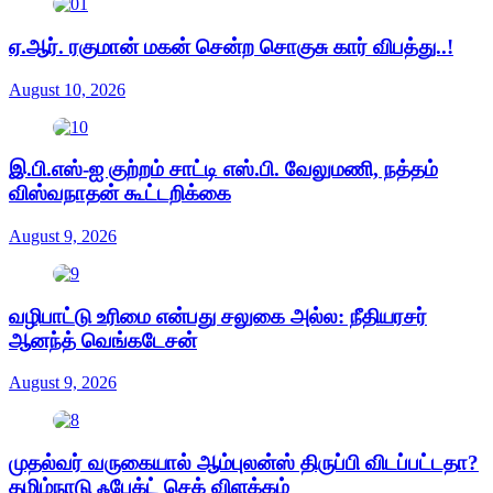
ஏ.ஆர். ரகுமான் மகன் சென்ற சொகுசு கார் விபத்து..!
August 10, 2026
இ.பி.எஸ்-ஐ குற்றம் சாட்டி எஸ்.பி. வேலுமணி, நத்தம்
விஸ்வநாதன் கூட்டறிக்கை
August 9, 2026
வழிபாட்டு உரிமை என்பது சலுகை அல்ல: நீதியரசர்
ஆனந்த் வெங்கடேசன்
August 9, 2026
முதல்வர் வருகையால் ஆம்புலன்ஸ் திருப்பி விடப்பட்டதா?
தமிழ்நாடு ஃபேக்ட் செக் விளக்கம்