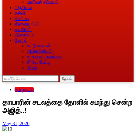
பாலியல் சம்பவம்
அரசியல்
கல்வி
சினிமா
விளையாட்டு
வணிகம்
ஆன்மீகம்
மேலும்
கட்டுரைகள்
ஆரோக்கியம்
சாதனையாளா்கள்
சிறப்பு பேட்டி
மீம்ஸ்
தேடல்
தமிழ்நாடு
தாயாரின் சடலத்தை தோளில் சுமந்து சென்ற
அஜித்..!
May 31, 2026