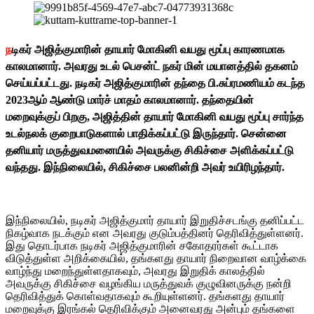
ந
டிகர் அஜித்குமாரின் தாயார் மோகினி வயது மூப்பு காரணமாக
காலமானார். அவரது உடல் பெசன்ட் நகர் மின் மயானத்தில் தகனம்
செய்யப்பட்டது. நடிகர் அஜித்குமாரின் தந்தை பி.சுப்ரமணியம் கடந்த
2023ஆம் ஆண்டு மார்ச் மாதம் காலமானார். தந்தையின்
மறைவுக்குப் பிறகு, அஜித்தின் தாயார் மோகினி வயது மூப்பு சார்ந்த
உடல்நலக் குறைபாடுகளால் பாதிக்கப்பட்டு இருந்தார். சென்னை
தனியார் மருத்துவமனையில் அவருக்கு சிகிச்சை அளிக்கப்பட்டு
வந்தது. இந்நிலையில், சிகிச்சை பலனின்றி அவர் உயிரிழந்தார்.
இந்நிலையில், நடிகர் அஜித்குமார் தாயார் இறுதிச்சடங்கு தனிப்பட்ட
நிகழ்வாக நடக்கும் என அவரது குடும்பத்தினர் தெரிவித்துள்ளனர்.
இது தொடர்பாக நடிகர் அஜித்குமாரின் சகோதரர்கள் கூட்டாக
விடுத்துள்ள அறிக்கையில், தங்களது தாயார் நிறைவான வாழ்க்கை
வாழ்ந்து மறைந்துள்ளதாகவும், அவரது இறுதிக் காலத்தில்
அவருக்கு சிகிச்சை வழங்கிய மருத்துவக் குழுவினருக்கு நன்றி
தெரிவித்துக் கொள்வதாகவும் கூறியுள்ளனர். தங்களது தாயார்
மறைவுக்கு இரங்கல் தெரிவிக்கும் அனைவரது அன்பும் தங்களை