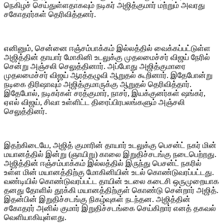
நெகிழச் செய்துள்ளதாகவும் நடிகர் அஜித்குமார் மற்றும் அவரது
சகோதரர்கள் தெரிவித்தனர்.
எனினும், சென்னை ஈஞ்சம்பாக்கம் இல்லத்தில் வைக்கப்பட்டுள்ள
அஜித்தின் தாயார் மோகினி உடலுக்கு முதலமைச்சர் விஜய் நேரில்
சென்று அஞ்சலி செலுத்தினார். அப்போது அஜித்குமாரை
முதலமைச்சர் விஜய் ஆரத்தழுவி ஆறுதல் கூறினார். இதேபோன்று
நடிகை திரிஷாவும் அஜித்குமாருக்கு ஆறுதல் தெரிவித்தார்.
இதேபோல், நடிகர்கள் சரத்குமார், நாசர், இயக்குனர்கள் ஷங்கர்,
ஏஎல் விஜய், சிவா உள்ளிட்ட திரைப்பிரபலங்களும் அஞ்சலி
செலுத்தினர்.
இதற்கிடையே, அஜித் குமாரின் தாயார் உடலுக்கு பெசன்ட் நகர் மின்
மயானத்தில் இன்று (ஞாயிறு) காலை இறுதிச்சடங்கு நடைபெற்றது.
அஜித்தின் ஈஞ்சம்பாக்கம் இல்லத்தில் இருந்து பெசன்ட் நகரில்
உள்ள மின் மயானத்திற்கு மோகினியின் உடல் கொண்டுவரப்பட்டது.
வண்டியில் கொண்டுவரப்பட்ட தாயின் உடலை கடைசி ஒருமுறையாக
தனது தோளில் தூக்கி மயானத்திற்குள் கொண்டு சென்றார் அஜித்.
இதன்பின் இறுதிச்சடங்கு நிகழ்வுகள் நடந்தன. அஜித்தின்
சகோதரர் அனில் குமார் இறுதிச்சடங்கை செய்கிறார் எனத் தகவல்
வெளியாகியுள்ளது.