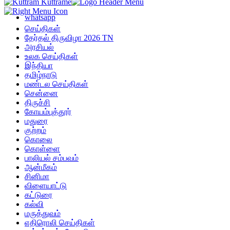
whatsapp
செய்திகள்
தேர்தல் திருவிழா 2026 TN
அரசியல்
உலக செய்திகள்
இந்தியா
தமிழ்நாடு
மண்டல செய்திகள்
சென்னை
திருச்சி
கோயம்புத்தூர்
மதுரை
குற்றம்
கொலை
கொள்ளை
பாலியல் சம்பவம்
ஆன்மீகம்
சினிமா
விளையாட்டு
கட்டுரை
கல்வி
மருத்துவம்
எதிரொலி செய்திகள்