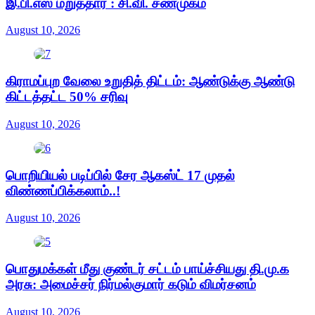
இ.பி.எஸ் மறுத்தார் : சி.வி. சண்முகம்
August 10, 2026
கிராமப்புற வேலை உறுதித் திட்டம்: ஆண்டுக்கு ஆண்டு
கிட்டத்தட்ட 50% சரிவு
August 10, 2026
பொறியியல் படிப்பில் சேர ஆகஸ்ட் 17 முதல்
விண்ணப்பிக்கலாம்..!
August 10, 2026
பொதுமக்கள் மீது குண்டர் சட்டம் பாய்ச்சியது தி.மு.க
அரசு: அமைச்சர் நிர்மல்குமார் கடும் விமர்சனம்
August 10, 2026