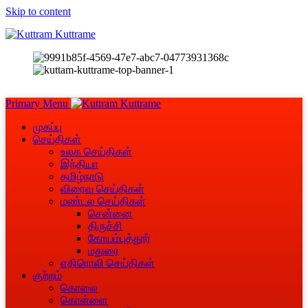
Skip to content
Primary Menu
முகப்பு
செய்திகள்
உலக செய்திகள்
இந்தியா
தமிழ்நாடு
விரைவு செய்திகள்
மண்டல செய்திகள்
சென்னை
திருச்சி
கோயம்புத்தூர்
மதுரை
எதிரொலி செய்திகள்
குற்றம்
கொலை
கொள்ளை