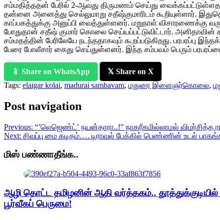
சம்மதித்ததன் பேரில் 2-ஆவது திருமணம் செய்து வைக்கப்பட்டுள்ளதா
தன்னை அனைத்து செல்லுமாறு சதீஷ்குமாரிடம் கூறியுள்ளார். இதுதொ
காப்பகத்துக்கு அனுப்பி வைத்துள்ளனர். மறுநாள் விசாரணைக்கு வ
போதுதான் சதீஷ் குமார் கொலை செய்யப்பட்டுவிட்டார். அனிதாவின
சம்மதத்தின் பேரிலேயே நடந்ததாகவும் கூறப்படுகிறது. பரபரப்பு இந்த
பேரை போலீசார் கைது செய்துள்ளனர். இந்த சம்பவம் பெரும் பரபரப்பை
📱 Share on WhatsApp
𝕏 Share on X
Tags:
elaigar kolai
,
madurai sambavam
,
மதுரை இளைஞர்கொலை
,
ம
Post navigation
Previous:
“’லெஜெண்ட்’ நயன்தாரா..!” நாகரீகமில்லாமல் விமர்சித்த 
Next:
சிவப்பு மை கடிதம்…. டிராவல் பேக்கில் பெண்ணின் உடல் பாக
மிஸ் பண்ணாதீங்க..
ஆழி தொட்ட தமிழனின் ஆதி வர்த்தகம்.. தூத்துக்குடியில
பூர்வீகப் பெருமை!