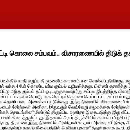
ட்டி கொலை சம்பவம்.. விசாரணையில் திடுக் த
வத்தில் சாதி மறுப்பு திருமணமே காரணம் என சொல்லப்படுகிறது. மதுர
் வந்த 4 பேர் கொண்ட மர்ம கும்பல் வழிமறித்தது. பின்னர் சுதாரித்த
டு அந்த கும்பல் தப்பி ஓடியதுதகவலறிந்து சம்பவ இடத்திற்கு விரைந
ில் பட்டப்பகலில் கொடூரமாக வெட்டிக்கொலை செய்யப்பட்ட சம்பவம் மத
 4 தனிப்படை அமைக்கப்பட்டுள்ளது. இந்த நிலையில் விசாரணையில் ப
 வீட்டைச் சேர்ந்தவர் அனிதா. இருவரும் வெவ்வேறு சமூகத்தை சேர்ந்தவ
க்கத் தொடங்கினர்மீண்டும் திரும்பிய அனிதா இதையடுத்து இரு வீட்டா
ணி கிடைத்துவிட்டது. இதனால் அவர் திருச்சியில் காவல் பயிற்சி பி
2-ஆவது திருமண் இந்த நிலையில் அனிதாவின் தாய் அவரை வீட்டுக்கு அ
்பரங்குன்றம் காவல் நிலையத்தில் அனிதா புகாரளித்துள்ளதாக கூறப்பட