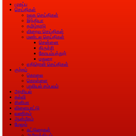
முகப்பு
செய்திகள்
உலக செய்திகள்
இந்தியா
தமிழ்நாடு
விரைவு செய்திகள்
மண்டல செய்திகள்
சென்னை
திருச்சி
கோயம்புத்தூர்
மதுரை
எதிரொலி செய்திகள்
குற்றம்
கொலை
கொள்ளை
பாலியல் சம்பவம்
அரசியல்
கல்வி
சினிமா
விளையாட்டு
வணிகம்
ஆன்மீகம்
மேலும்
கட்டுரைகள்
ஆரோக்கியம்