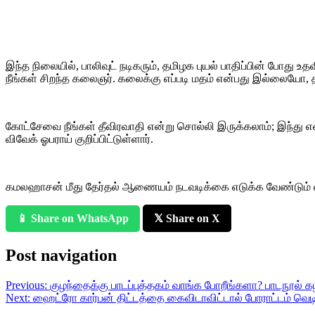
இந்த நிலையில், பாலிவுட் நடிகரும், தமிழக புயல் பாதிப்பின் போது 
நீங்கள் சிறந்த கலைஞர். கலைக்கு எப்படி மதம் என்பது இல்லையோ, த
கோட்சேவை நீங்கள் தீவிரவாதி என்று சொல்லி இருக்கலாம்; இந்து என்ற
விவேக் ஓபராய் குறிப்பிட்டுள்ளார்.
கமலஹாசன் மீது தேர்தல் ஆணையம் நடவடிக்கை எடுக்க வேண்டும் என்
📱 Share on WhatsApp
𝕏 Share on X
Post navigation
Previous:
குழந்தைக்கு பாடப்புத்தகம் வாங்க போறீங்களா? பாடநூல
Next:
ஹைட்ரோ கார்பன் திட்டத்தை கைவிடாவிட்டால் போராட்டம் வெட