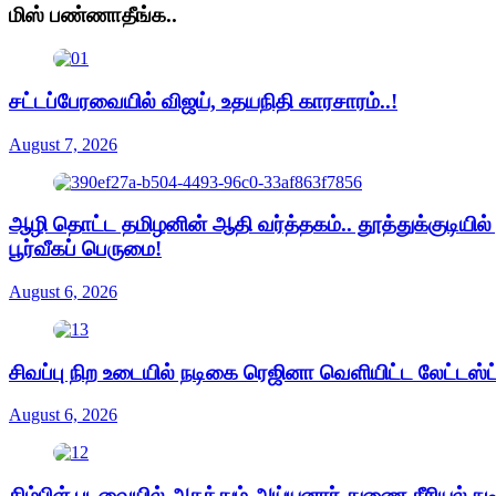
மிஸ் பண்ணாதீங்க..
சட்டப்பேரவையில் விஜய், உதயநிதி காரசாரம்..!
August 7, 2026
ஆழி தொட்ட தமிழனின் ஆதி வர்த்தகம்.. தூத்துக்குடியில
பூர்வீகப் பெருமை!
August 6, 2026
சிவப்பு நிற உடையில் நடிகை ரெஜினா வெளியிட்ட லேட்டஸ்
August 6, 2026
சிம்பிள் புடவையில் அசத்தும் அய்யனார் துணை சீரியல் ந