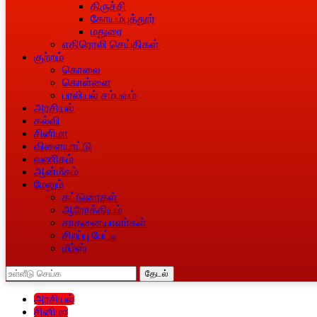
திருச்சி
கோயம்புத்தூர்
மதுரை
எதிரொலி செய்திகள்
குற்றம்
கொலை
கொள்ளை
பாலியல் சம்பவம்
அரசியல்
கல்வி
சினிமா
விளையாட்டு
வணிகம்
ஆன்மீகம்
மேலும்
கட்டுரைகள்
ஆரோக்கியம்
சாதனையாளா்கள்
சிறப்பு பேட்டி
மீம்ஸ்
தேடல்
அரசியல்
சினிமா