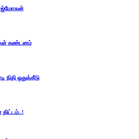
ாஜ்மோகன்
ைகள் கண்டனம்
ி நிதி ஒதுக்கீடு
திட்டம்..!