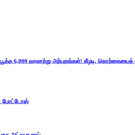
் பூத்த 6,000 வரலாற்று அற்புதங்கள்! கீழடி, கொற்கையைத
ட் போட்டோஸ்
டிகை அட்சயா ராய்