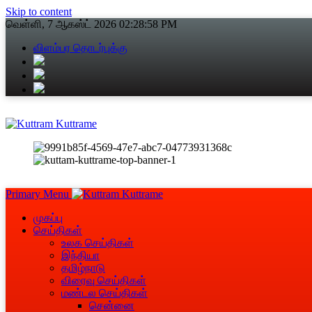
Skip to content
வெள்ளி, 7 ஆகஸ்ட் 2026
02:28:59 PM
விளம்பர தொடர்புக்கு
Primary Menu
முகப்பு
செய்திகள்
உலக செய்திகள்
இந்தியா
தமிழ்நாடு
விரைவு செய்திகள்
மண்டல செய்திகள்
சென்னை