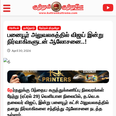
Skip
to
அரசியல்
தமிழ்நாடு
தேர்தல் திருவிழா
content
பனையூர் அலுவலகத்தில் விஜய் இன்று
நிர்வாகிகளுடன் ஆலோசனை..!
April 30, 2026
தே
ர்தலுக்கு பிந்தைய கருத்துக்கணிப்பு நிலவரங்கள்
நேற்று (ஏப்ரல் 29) வெளியான நிலையில், த.வெ.க
தலைவர் விஜய், இன்று பனையூர் கட்சி அலுவலகத்தில்
தனது நிர்வாகிகளை சந்தித்து ஆலோசனை நடத்த
உள்ளார்.