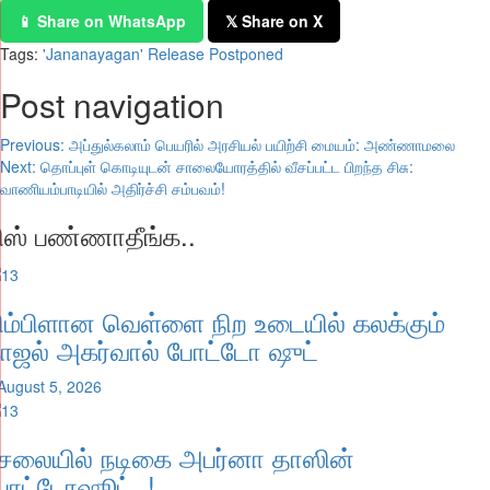
📱 Share on WhatsApp
𝕏 Share on X
Tags:
'Jananayagan' Release Postponed
Post navigation
Previous:
அப்துல்கலாம் பெயரில் அரசியல் பயிற்சி மையம்: அண்ணாமலை
Next:
தொப்புள் கொடியுடன் சாலையோரத்தில் வீசப்பட்ட பிறந்த சிசு:
வாணியம்பாடியில் அதிர்ச்சி சம்பவம்!
ிஸ் பண்ணாதீங்க..
ிம்பிளான வெள்ளை நிற உடையில் கலக்கும்
ாஜல் அகர்வால் போட்டோ ஷுட்
August 5, 2026
ேலையில் நடிகை அபர்னா தாஸின்
ோட்டோஷூட்..!