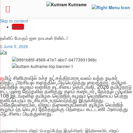
Skip to content
சினிமா
தள்ளிப் போகும் ஜன நாயகன் ரிலீஸ்..!
June 5, 2026
த
மிழ் சினிமாவில் உச்ச நட்சத்திரமாக வலம் வந்த நடிகர்
விஜய், அரசியல் களத்தில் அடியெடுத்து வைத்தார். தமிழக
வெற்றிக் கழகம் என்கிற கட்சியை தொடங்கி, 2026 தமிழ்நாடு
சட்டமன்ற தேர்தலில் தனித்து களம் கண்டார். தேர்தல் முடிவில்
108 இடங்களில் தமிழக வெற்றிக் கழகம் வெற்றியைப் பெற்று
தனிப்பெரும் கட்சியாக உருவெடுத்து இருக்கிறது.
அதேவேளையில், விஜய் தலைமையிலான தமிழக வெற்றிக்
கழகம் (த.வெ.க) தேர்தலுக்கு பிந்தைய கூட்டணி அமைத்து
ஆட்சியை பிடித்துள்ளது.
முதலமைச்சராக விஜய் பொறுப்பேற்று இருக்கிறார். இந்நிலையில், விஜய்