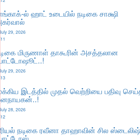
ாங்காக்-ல் ஹாட் உடையில் நடிகை சாக்ஷி
கர்வால்
July 29, 2026
டிகை மிருணாள் தாகூரின் அசத்தலான
ோட்டோஷூட்..!
July 29, 2026
ுக்கிய இடத்தில் முதல் வெற்றியை பதிவு செய
னநாயகன்..!
July 28, 2026
ீரியல் நடிகை ரவீனா தாஹாவின் சில ஸ்டைலிஷ
ோட்டோஸ்