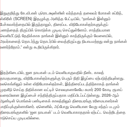
இதுகுறித்து கே.வி.என் புரொடக்ஷன்ஸின் வர்த்தகத் தலைவர் மோகன் சுப்ரித்,
ஸ்கிரீன் (SCREEN) இதழுக்கு அளித்த பேட்டியில், “நாங்கள் இன்னும்
பேச்சுவார்த்தையில் இருந்தாலும், திரைப்பட விநியோகஸ்தர்களுக்குப்
பணத்தைத் திருப்பிக் கொடுக்க முடிவு செய்துள்ளோம். சாத்தியமான
வெளியீட்டுத் தேதிக்காக நாங்கள் இன்னும் காத்திருக்கும் வேளையில்,
அவர்களைத் தொடர்ந்து தொடர்பில் வைத்திருப்பது நியாயமற்றது என்று நாங்கள்
உணர்ந்தோம்.” என்று கூறியிருக்கிறார்.
இதற்கிடையில், ஜன நாயகன் படம் வெளியாகுவதில் நீண்ட காலத்
தாமதமானது, விநியோகஸ்தர்களுக்கு பெரும் நிதி இழப்பை ஏற்படுத்தியுள்ளது.
உலகெங்கிலும் உள்ள விநியோகஸ்தர்கள், இத்திரைப்படத்திற்காகத் தாங்கள்
முதலீடு செய்த நிதிக்கான வட்டிச் செலவுகளாலேயே சுமார் 200 கோடி ரூபாய்
வரையிலான இழப்பைச் சந்தித்திருப்பதாக மதிப்பிடப்பட்டுள்ளது. 2026-ஆம்
ஆண்டின் பொங்கல் பண்டிகைக் காலத்திலும் திரையரங்கு உரிமையாளர்கள்
பாதிப்புக்குள்ளாகினர். ஏனெனில், அப்போது வெளியான வேறு எந்தப் படமும்
திரையரங்குகளில் ‘ஜன நாயகன்’ படம் வெளியாகாததால் ஏற்பட்ட வெற்றிடத்தை
ஈடுசெய்ய முடியவில்லை.