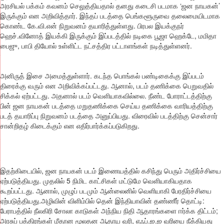
அரசியல் பக்கம் கவனம் செலுத்தியதால் தனது கடைசி படமாக ‘ஜன நாயகன்’
இருக்கும் என அறிவித்தார். இந்தப் படத்தை பெங்களூருவை தலைமையிடமாக
கொண்ட கே.வி.என் நிறுவனம் தயாரித்துள்ளது. பிரபல இயக்குநர்
ஹெச்.வினோத் இயக்கி இருக்கும் இப்படத்தில் நடிகை பூஜா ஹெக்டே, மமிதா
பைஜு, பாபி தியோல் உள்ளிட்ட நட்சத்திர பட்டாளங்கள் நடித்துள்ளனர்.
அனிருத் இசை அமைத்துள்ளார். கடந்த பொங்கல் பண்டிகைக்கு இப்படம்
திரைக்கு வரும் என அறிவிக்கப்பட்டது. ஆனால், படம் தணிக்கை பெறுவதில்
சிக்கல் ஏற்பட்டது. அதனால் படம் வெளியாகவில்லை. நீண்ட போராட்டத்திற்கு
பின் ஜன நாயகன் படத்தை மறுதணிக்கை செய்ய தணிக்கை வாரியத்திற்கு
படத் தயாரிப்பு நிறுவனம் படத்தை அனுப்பியது. விரைவில் படத்திற்கு சென்சார்
சான்றிதழ் கிடைக்கும் என எதிர்பார்க்கப்படுகிறது.
இதற்கிடையில், ஜன நாயகன் படம் இணையத்தில் கசிந்து பெரும் அதிர்ச்சியை
ஏற்படுத்தியது. முதலில் 5 நிமிட காட்சிகள் மட்டுமே வெளியாகியதாக
கூறப்பட்டது. ஆனால், முழுப் படமும் ஆன்லைனில் வெளியாகி பேரதிர்ச்சியை
ஏற்படுத்தியது.அழிவின் விளிம்பில் தென் இந்தியாவின் தண்ணீர் தொட்டி:
பேராபத்தில் நீலகிரி சோலா காடுகள் அந்நிய நிதி ஆதாரங்களை ஈர்க்க திட்டம்;
அரசுப் பத்திரங்கள் மீதான மூலதன ஆதாய வரி, எஃப்.ஐ.ஐ வரியை நீக்கியது