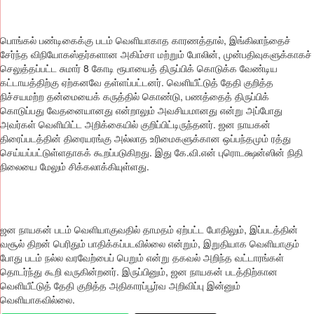
பொங்கல் பண்டிகைக்கு படம் வெளியாகாத காரணத்தால், இங்கிலாந்தைச்
சேர்ந்த விநியோகஸ்தர்களான அகிம்சா மற்றும் போலின், முன்பதிவுகளுக்காகச்
செலுத்தப்பட்ட சுமார் 8 கோடி ரூபாயைத் திருப்பிக் கொடுக்க வேண்டிய
கட்டாயத்திற்கு ஏற்கனவே தள்ளப்பட்டனர். வெளியீட்டுத் தேதி குறித்த
நிச்சயமற்ற தன்மையைக் கருத்தில் கொண்டு, பணத்தைத் திருப்பிக்
கொடுப்பது வேதனையானது என்றாலும் அவசியமானது என்று அப்போது
அவர்கள் வெளியிட்ட அறிக்கையில் குறிப்பிட்டிருந்தனர். ஜன நாயகன்
திரைப்படத்தின் திரையரங்கு அல்லாத உரிமைகளுக்கான ஒப்பந்தமும் ரத்து
செய்யப்பட்டுள்ளதாகக் கூறப்படுகிறது. இது கே.வி.என் புரொடக்ஷன்ஸின் நிதி
நிலையை மேலும் சிக்கலாக்கியுள்ளது.
ஜன நாயகன் படம் வெளியாகுவதில் தாமதம் ஏற்பட்ட போதிலும், இப்படத்தின்
வசூல் திறன் பெரிதும் பாதிக்கப்படவில்லை என்றும், இறுதியாக வெளியாகும்
போது படம் நல்ல வரவேற்பைப் பெறும் என்று தகவல் அறிந்த வட்டாரங்கள்
தொடர்ந்து கூறி வருகின்றனர். இருப்பினும், ஜன நாயகன் படத்திற்கான
வெளியீட்டுத் தேதி குறித்த அதிகாரப்பூர்வ அறிவிப்பு இன்னும்
வெளியாகவில்லை.