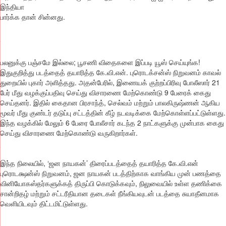
இந்தியா
பார்க்க தான் சின்னது.
பலனுக்கு பஞ்சமே இல்லை; பூசணி‌ விதைகளை இப்படி யூஸ் செய்யுங்க!
இதுகுறித்து படத்தைத் தயாரித்த கே.வி.என். புரொடக்சன்ஸ் நிறுவனம் காவல்
துறையில் புகார் அளித்தது. அதன்பேரில், இணையக் குற்றப்பிரிவு போலீஸார் 21
பேர் மீது வழக்குப்பதிவு செய்து விசாரணை மேற்கொண்டு 9 பேரைக் கைது
செய்தனர். இதில் கைதான பிரசாந்த், செல்வம் மற்றும் பாலகிருஷ்ணன் ஆகிய
மூவர் மீது குண்டர் தடுப்பு சட்டத்தின் கீழ் நடவடிக்கை மேற்கொள்ளப்பட்டுள்ளது.
இந்த வழக்கில் மேலும் 6 பேரை போலீசார் கடந்த 2 நாட்களுக்கு முன்பாக கைது
செய்து விசாரணை மேற்கொண்டு வருகிறார்கள்.
இந்த நிலையில், ‘ஜன நாயகன்’ திரைப்படத்தைத் தயாரித்த கே.வி.என்
புரொடக்ஷன்ஸ் நிறுவனம், ஜன நாயகன் படத்திற்காக வாங்கிய முன் பணத்தை
வினியோகஸ்தர்களுக்கத் திருப்பி கொடுக்கவும், நிலுவையில் உள்ள தணிக்கை
சான்றிதழ் மற்றும் சட்டரீதியான தடைகள் நீங்கியவுடன் படத்தை சுயாதீனமாக
வெளியிடவும் திட்டமிட்டுள்ளது.