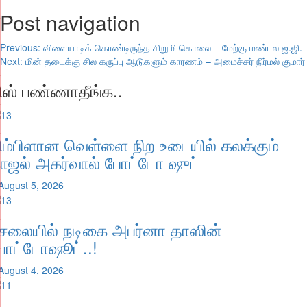
Post navigation
Previous:
விளையாடிக் கொண்டிருந்த சிறுமி கொலை – மேற்கு மண்டல ஐ.ஜி.
Next:
மின் தடைக்கு சில கருப்பு ஆடுகளும் காரணம் – அமைச்சர் நிர்மல் குமார்
ிஸ் பண்ணாதீங்க..
ிம்பிளான வெள்ளை நிற உடையில் கலக்கும்
ாஜல் அகர்வால் போட்டோ ஷுட்
August 5, 2026
ேலையில் நடிகை அபர்னா தாஸின்
ோட்டோஷூட்..!
August 4, 2026