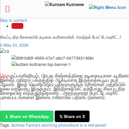
Skip to content
சினிமா
சிவப்பு நிற சேலையில் நடிகை ஃபரினாவின் அசத்தல் போட்டோஷூட்..!
May 23, 2026
தொ
குப்பாளினியும், பிரபல சின்னத்திரை நடிகையுமான ஃபரினா
இன்ஸ்டாகிராம் பக்கத்தில் ஆக்டிவாக இருக்கக்கூடிய நபர்
ஆவார். இவர் வெளியிடும் பதிவுகளுக்கு ரசிகர்கள் மத்தியில்
நல்ல வரவேற்பு இருக்கும். இந்நிலையில், தற்போது சிவப்பு நிற
சேலையில் எடுத்துக்கொண்ட அசத்தலான போட்டோஷூட்
புகைப்படங்களை இன்ஸ்டாகிராமில் பதிவிட்டுள்ளார்.
📱 Share on WhatsApp
𝕏 Share on X
Tags:
Actress Farina's stunning photoshoot in a red saree!