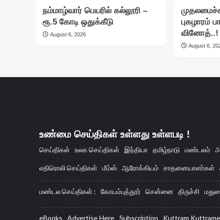
நம்மாழ்வார் பெயரில் கல்லூரி –
முதலமைச்சர
ரூ.5 கோடி ஒதுக்கீடு
புகழாரம் ப
வினோத்..!
August 6, 2026
August 6, 20
உண்மை செய்திகள் உள்ளது உள்ளபடி !
செய்திகள்
உலக செய்திகள்
இந்தியா
தமிழ்நாடு
மண்டலம்
அ
எதிரொலி செய்திகள்
மீம்ஸ்
ஆரோக்கியம்
சாதனையாளா்கள்
மண்டல செய்திகள் :
கோயம்புத்தூர்
சென்னை
திருச்சி
மதுர
eBooks
Advertise Here
Subscription
Kuttram Kuttram