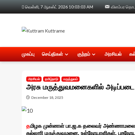
Skip
வெள்ளி, 7 ஆகஸ்ட் 2026
10:03:04 AM
விளம்பர தொடர
to
content
முகப்பு
செய்திகள்
குற்றம்
அரசியல்
கல
அரசியல்
தமிழ்நாடு
மருத்துவம்
அரசு மருத்துவமனைகளில் அடிப்பட
December 18, 2025
த
மிழக முன்னாள் பா.ஜ.க தலைவர் அண்ணாமலை வெள
கல்லூரி மருத்துவமனை, உள்நோயாளிகள், புறநோயாளி