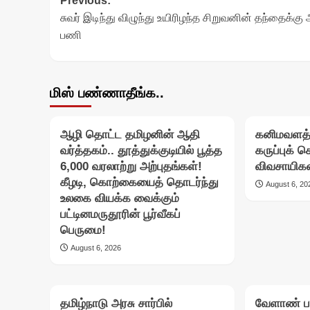
Post
Previous:
சுவர் இடிந்து விழுந்து உயிரிழந்த சிறுவனின் தந்தைக்கு 
navigation
பணி
மிஸ் பண்ணாதீங்க..
ஆழி தொட்ட தமிழனின் ஆதி
கனிமவளத்
வர்த்தகம்.. தூத்துக்குடியில் பூத்த
கருப்புக் 
6,000 வரலாற்று அற்புதங்கள்!
விவசாயிகள
கீழடி, கொற்கையைத் தொடர்ந்து
August 6, 20
உலகை வியக்க வைக்கும்
பட்டினமருதூரின் பூர்வீகப்
பெருமை!
August 6, 2026
தமிழ்நாடு அரசு சார்பில்
வேளாண் பட