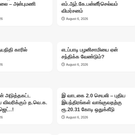
ல்லை – அன்புமணி
எம்.ஆர்.கே.பன்னீர்செல்வம்
விமர்சனம்
26
August 6, 2026
தயநிதி காரில்
எடப்பாடி பழனிசாமியை ஏன்
சந்திக்க வேண்டும்?
26
August 6, 2026
ன் அடுத்தகட்ட
இ வாடகை 2.0 செயலி – புதிய
ை விவரிக்கும் த.வெ.க.
இயந்திரங்கள் வாங்குவதற்கு
ஜெட்..!
ரூ.20.31 கோடி ஒதுக்கீடு
26
August 6, 2026