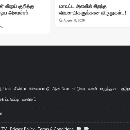
் விஜய் குறித்து
மாவட்ட அளவில் சிறந்த
ாடிய அமைச்சர்
விவசாயிகளுக்கான விருதுகள்..!
August 6, 2026
26
ரசியல்
சினிமா
விளையாட்டு
ஆன்மீகம்
கட்டுரை
கல்வி
மருத்துவம்
குற்ற
சிறப்பு பேட்டி
வணிகம்
ை
e TV
Privacy Policy
Terms & Conditions