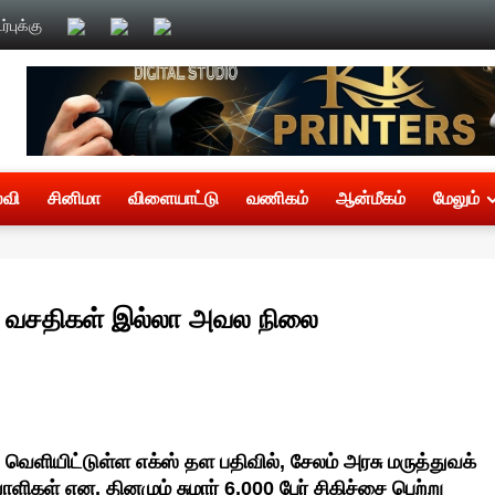
்புக்கு
்வி
சினிமா
விளையாட்டு
வணிகம்
ஆன்மீகம்
மேலும்
ை வசதிகள் இல்லா அவல நிலை
ியிட்டுள்ள எக்ஸ் தள பதிவில், சேலம் அரசு மருத்துவக்
கள் என, தினமும் சுமார் 6,000 பேர் சிகிச்சை பெற்று