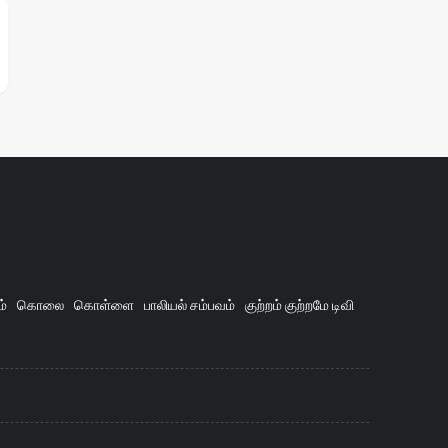
ம்
கொலை
கொள்ளை
பாலியல் சம்பவம்
குற்றம் குற்றமே டிவி