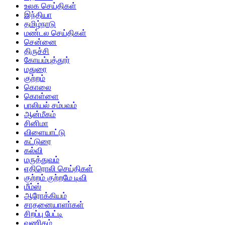
உலக செய்திகள்
இந்தியா
தமிழ்நாடு
மண்டல செய்திகள்
சென்னை
திருச்சி
கோயம்புத்தூர்
மதுரை
குற்றம்
கொலை
கொள்ளை
பாலியல் சம்பவம்
ஆன்மீகம்
சினிமா
விளையாட்டு
கட்டுரை
கல்வி
மருத்துவம்
எதிரொலி செய்திகள்
குற்றம் குற்றமே டிவி
மீம்ஸ்
ஆரோக்கியம்
சாதனையாளா்கள்
சிறப்பு பேட்டி
வணிகம்