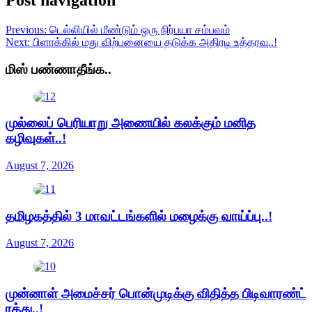
Post navigation
Previous:
டெல்லியில் மீண்டும் ஒரு நிர்பயா சம்பவம்
Next:
பிளாக்கில் மது விற்பனையை தடுக்க அதிரடி உத்தரவு..!
மிஸ் பண்ணாதீங்க..
முல்லைப் பெரியாறு அணையில் கலக்கும் மனித
கழிவுகள்..!
August 7, 2026
தமிழகத்தில் 3 மாவட்டங்களில் மழைக்கு வாய்ப்பு..!
August 7, 2026
முன்னாள் அமைச்சர் பொன்முடிக்கு விதித்த பிடிவாரண்ட்
ரத்து..!