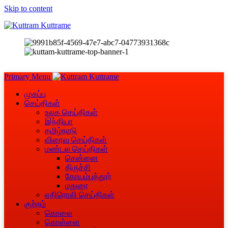
Skip to content
Primary Menu
முகப்பு
செய்திகள்
உலக செய்திகள்
இந்தியா
தமிழ்நாடு
விரைவு செய்திகள்
மண்டல செய்திகள்
சென்னை
திருச்சி
கோயம்புத்தூர்
மதுரை
எதிரொலி செய்திகள்
குற்றம்
கொலை
கொள்ளை