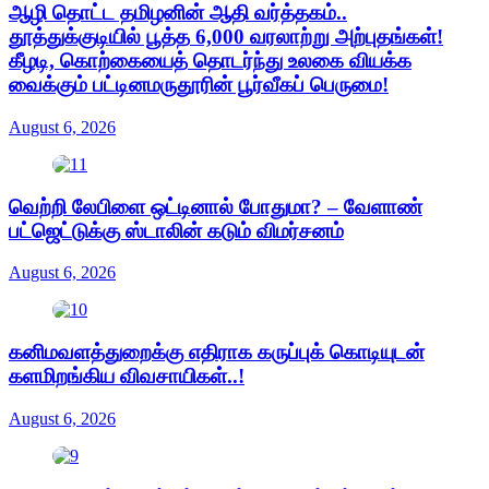
ஆழி தொட்ட தமிழனின் ஆதி வர்த்தகம்..
தூத்துக்குடியில் பூத்த 6,000 வரலாற்று அற்புதங்கள்!
கீழடி, கொற்கையைத் தொடர்ந்து உலகை வியக்க
வைக்கும் பட்டினமருதூரின் பூர்வீகப் பெருமை!
August 6, 2026
வெற்றி லேபிளை ஒட்டினால் போதுமா? – வேளாண்
பட்ஜெட்டுக்கு ஸ்டாலின் கடும் விமர்சனம்
August 6, 2026
கனிமவளத்துறைக்கு எதிராக கருப்புக் கொடியுடன்
களமிறங்கிய விவசாயிகள்..!
August 6, 2026