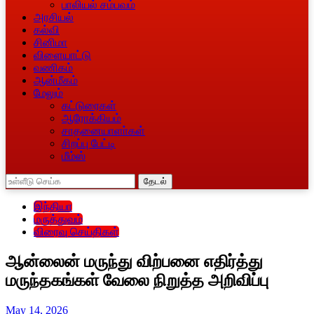
பாலியல் சம்பவம்
அரசியல்
கல்வி
சினிமா
விளையாட்டு
வணிகம்
ஆன்மீகம்
மேலும்
கட்டுரைகள்
ஆரோக்கியம்
சாதனையாளா்கள்
சிறப்பு பேட்டி
மீம்ஸ்
தேடல்
இந்தியா
மருத்துவம்
விரைவு செய்திகள்
ஆன்லைன் மருந்து விற்பனை எதிர்த்து
மருந்தகங்கள் வேலை நிறுத்த அறிவிப்பு
May 14, 2026