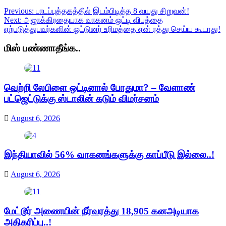
Previous:
பாடப்புத்தகத்தில் இடம்பிடித்த 8 வயது சிறுவன்!
Next:
அஜாக்கிரதையாக வாகனம் ஒட்டி விபத்தை
ஏற்படுத்துபவர்களின் ஓட்டுனர் உரிமத்தை ஏன் ரத்து செய்ய கூடாது!
மிஸ் பண்ணாதீங்க..
வெற்றி லேபிளை ஒட்டினால் போதுமா? – வேளாண்
பட்ஜெட்டுக்கு ஸ்டாலின் கடும் விமர்சனம்
August 6, 2026
இந்தியாவில் 56% வாகனங்களுக்கு காப்பீடு இல்லை..!
August 6, 2026
மேட்டூர் அணையின் நீர்வரத்து 18,905 கனஅடியாக
அதிகரிப்பு..!