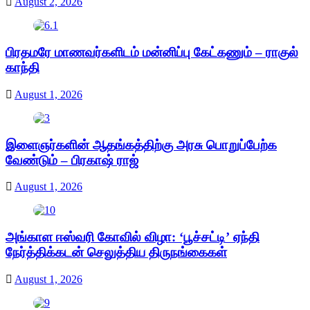
August 2, 2026
பிரதமரே மாணவர்களிடம் மன்னிப்பு கேட்கணும் – ராகுல்
காந்தி
August 1, 2026
இளைஞர்களின் ஆதங்கத்திற்கு அரசு பொறுப்பேற்க
வேண்டும் – பிரகாஷ் ராஜ்
August 1, 2026
அங்காள ஈஸ்வரி கோவில் விழா: ‘பூச்சட்டி’ ஏந்தி
நேர்த்திக்கடன் செலுத்திய திருநங்கைகள்
August 1, 2026