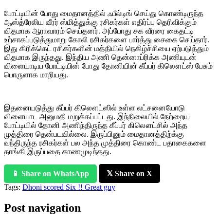
போட்டியின் போது மைதானத்தில் ஃபீல்டிங் செய்து கொண்டிருந்த
ஆஸ்த்ரேலிய வீரர் ஸ்மித்துக்கு ரசிகர்கள் எதிர்ப்பு தெரிவிக்கும்
விதமாக ஆராவாரம் செய்தனர். அப்போது சக வீரரை கைதட்டி
உற்சாகப்படுத்துமாறு கோலி ரசிகர்களை பார்த்து சைகை செய்தார்.
இது கிரிக்கெட் ரசிகர்களின் மத்தியில் நெகிழ்ச்சியை ஏற்படுத்தும்
விதமாக இருந்தது. இந்திய அணி தென்னாப்ரிக்க அணியுடன்
விளையாடிய போட்டியி‌ன் போது தோனியின் கீப்பர் கிலௌட்ஸ் பேசும்
பொருளாக மாறியது.
இதனையடுத்து கீப்பர் கிலௌட்ஸில் உள்ள லட்சனையோடு
விளையாட அனுமதி மறுக்கப்பட்டது. இந்நிலையில் நேற்றைய
போட்டியில் தோனி அணிந்திருந்த கீப்பர் கிலௌட்சில் அந்த
முத்திரை தென்படவில்லை. இருப்பினும் மைதானத்திற்க்கு
வந்திருந்த ரசிகர்கள் பல அந்த முத்திரை கொண்ட பதாகைகளை
தாங்கி இருப்பதை காணமுடிந்தது.
📱 Share on WhatsApp
𝕏 Share on X
Tags:
Dhoni scored Six !! Great guy
Post navigation