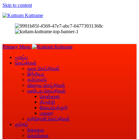
Skip to content
Primary Menu
முகப்பு
செய்திகள்
உலக செய்திகள்
இந்தியா
தமிழ்நாடு
விரைவு செய்திகள்
மண்டல செய்திகள்
சென்னை
திருச்சி
கோயம்புத்தூர்
மதுரை
எதிரொலி செய்திகள்
குற்றம்
கொலை
கொள்ளை