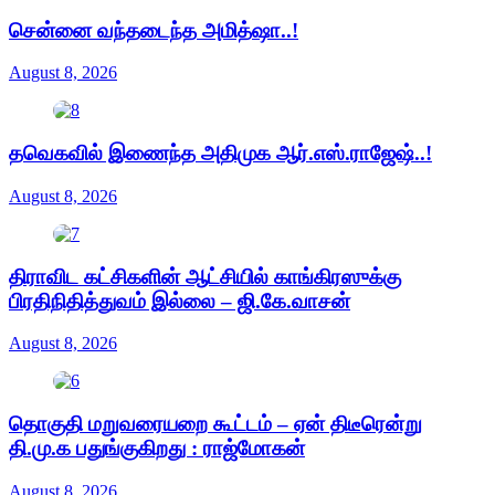
சென்னை வந்தடைந்த அமித்ஷா..!
August 8, 2026
தவெகவில் இணைந்த அதிமுக ஆர்.எஸ்.ராஜேஷ்..!
August 8, 2026
திராவிட கட்சிகளின் ஆட்சியில் காங்கிரஸுக்கு
பிரதிநிதித்துவம் இல்லை – ஜி.கே.வாசன்
August 8, 2026
தொகுதி மறுவரையறை கூட்டம் – ஏன் திடீரென்று
தி.மு.க பதுங்குகிறது : ராஜ்மோகன்
August 8, 2026