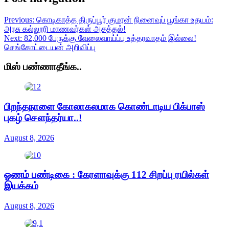
Previous:
கொடிகாத்த திருப்பூர் குமரன் நினைவுப் பூங்கா உதயம்:
அரசு கல்லூரி மாணவர்கள் அசத்தல்!
Next:
82,000 பேருக்கு வேலைவாய்ப்பு உத்தரவாதம் இல்லை!
செங்கோட்டையன் அறிவிப்பு
மிஸ் பண்ணாதீங்க..
பிறந்தநாளை கோலாகலமாக கொண்டாடிய பிக்பாஸ்
புகழ் சௌந்தர்யா..!
August 8, 2026
ஓணம் பண்டிகை : கேரளாவுக்கு 112 சிறப்பு ரயில்கள்
இயக்கம்
August 8, 2026