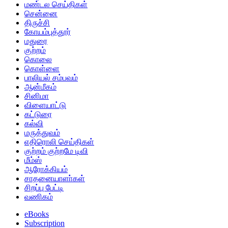
மண்டல செய்திகள்
சென்னை
திருச்சி
கோயம்புத்தூர்
மதுரை
குற்றம்
கொலை
கொள்ளை
பாலியல் சம்பவம்
ஆன்மீகம்
சினிமா
விளையாட்டு
கட்டுரை
கல்வி
மருத்துவம்
எதிரொலி செய்திகள்
குற்றம் குற்றமே டிவி
மீம்ஸ்
ஆரோக்கியம்
சாதனையாளா்கள்
சிறப்பு பேட்டி
வணிகம்
eBooks
Subscription