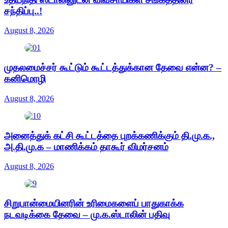
சந்திப்பு..!
August 8, 2026
முதலமைச்சர் கூட்டும் கூட்டத்துக்கான தேவை என்ன? –
கனிமொழி
August 8, 2026
அனைத்துக் கட்சி கூட்டத்தை புறக்கணிக்கும் தி.மு.க.,
அ.தி.மு.க – மாணிக்கம் தாகூர் விமர்சனம்
August 8, 2026
சிறுபான்மையினரின் உரிமைகளைப் பாதுகாக்க
நடவடிக்கை தேவை – மு.க.ஸ்டாலின் பதிவு