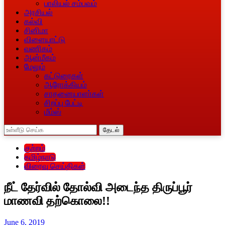
பாலியல் சம்பவம்
அரசியல்
கல்வி
சினிமா
விளையாட்டு
வணிகம்
ஆன்மீகம்
மேலும்
கட்டுரைகள்
ஆரோக்கியம்
சாதனையாளா்கள்
சிறப்பு பேட்டி
மீம்ஸ்
தேடல்
குற்றம்
தமிழ்நாடு
விரைவு செய்திகள்
நீட் தேர்வில் தோல்வி அடைந்த திருப்பூர்
மாணவி தற்கொலை!!
June 6, 2019