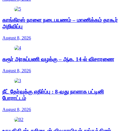
காங்கிரஸ் நாளை நடைபயணம் – மாணிக்கம் தாகூர்
அறிவிப்பு
August 8, 2026
கரூர் அரசுப்பணி வழக்கு – ஆக. 14-ல் விசாரணை
August 8, 2026
நீட் தேர்வுக்கு எதிர்ப்பு : 8-வது நாளாக பட்டினி
போராட்டம்
August 8, 2026
உதயநிதி ஸ்டாலினுடன் விவசாயிகள் சங்கத்தினர்