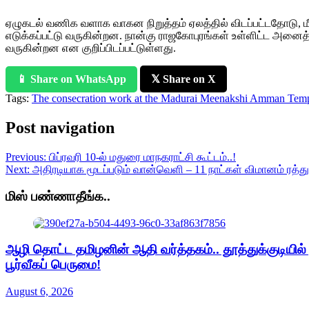
ஏழுகடல் வணிக வளாக வாகன நிறுத்தம் ஏலத்தில் விடப்பட்டதோடு, மீ
எடுக்கப்பட்டு வருகின்றன. நான்கு ராஜகோபுரங்கள் உள்ளிட்ட அனைத்
வருகின்றன என குறிப்பிடப்பட்டுள்ளது.
📱 Share on WhatsApp
𝕏 Share on X
Tags:
The consecration work at the Madurai Meenakshi Amman Temp
Post navigation
Previous:
பிப்ரவரி 10-ல் மதுரை மாநகராட்சி கூட்டம்..!
Next:
அதிரடியாக மூடப்படும் வான்வெளி – 11 நாட்கள் விமானம் ரத்து
மிஸ் பண்ணாதீங்க..
ஆழி தொட்ட தமிழனின் ஆதி வர்த்தகம்.. தூத்துக்குடியில
பூர்வீகப் பெருமை!
August 6, 2026