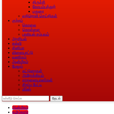
திருச்சி
கோயம்புத்தூர்
மதுரை
எதிரொலி செய்திகள்
குற்றம்
கொலை
கொள்ளை
பாலியல் சம்பவம்
அரசியல்
கல்வி
சினிமா
விளையாட்டு
வணிகம்
ஆன்மீகம்
மேலும்
கட்டுரைகள்
ஆரோக்கியம்
சாதனையாளா்கள்
சிறப்பு பேட்டி
மீம்ஸ்
தேடல்
ஆன்மீகம்
தமிழ்நாடு