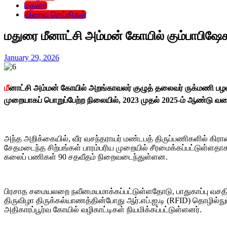
மதுரை
விரைவு செய்திகள்
மதுரை மீனாட்சி அம்மன் கோயில் கும்பாபிஷே
January 29, 2026
மீ
னாட்சி அம்மன் கோயில் அறங்காவலர் குழுத் தலைவர் ருக்மணி பழனிவே
முறையாகப் பொறுப்பேற்ற நிலையில், 2023 முதல் 2025-ம் ஆண்டு வர
அந்த அறிக்கையில், வீர வசந்தராயர் மண்டபத் திருப்பணிகளில் கிரா
சேதமடைந்த சிற்பங்கள் பாரம்பரிய முறையில் சீரமைக்கப்பட்டுள்ளதாகவ
கலைப் பணிகள் 90 சதவீதம் நிறைவடைந்துள்ளன.
பிரசாத சமையலறை நவீனமயமாக்கப்பட்டுள்ளதோடு, பாதுகாப்பு வசதிக்
திருவிழா திருக்கல்யாணத்தின்போது ஆர்.எப்.ஐ.டி (RFID) தொழில்நுட்ப
அதிகாரப்பூர்வ கோயில் வழிகாட்டிகள் நியமிக்கப்பட்டுள்ளனர்.