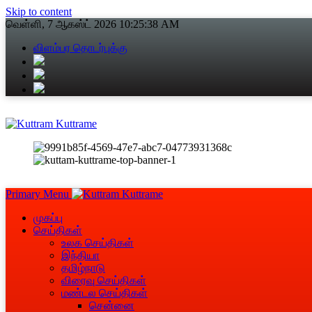
Skip to content
வெள்ளி, 7 ஆகஸ்ட் 2026
10:25:39 AM
விளம்பர தொடர்புக்கு
Primary Menu
முகப்பு
செய்திகள்
உலக செய்திகள்
இந்தியா
தமிழ்நாடு
விரைவு செய்திகள்
மண்டல செய்திகள்
சென்னை