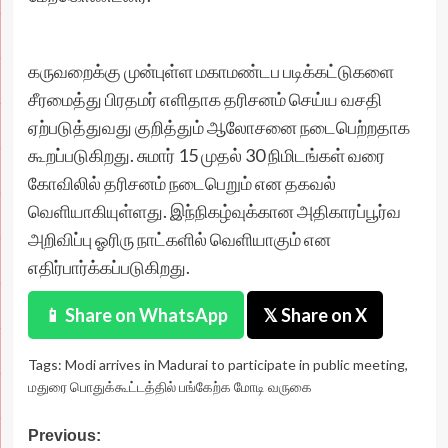
கருவறைக்கு முன்புள்ள மகாமண்டப படிக்கட்டுகளை
சீரமைத்து பிரதமர் எளிதாக தரிசனம் செய்ய வசதி
ஏற்படுத்துவது குறித்தும் ஆலோசனை நடைபெற்றதாக
கூறப்படுகிறது. சுமார் 15 முதல் 30 நிமிடங்கள் வரை
கோவிலில் தரிசனம் நடைபெறும் என தகவல்
வெளியாகியுள்ளது. இந்நிகழ்வுக்கான அதிகாரப்பூர்வ
அறிவிப்பு ஓரிரு நாட்களில் வெளியாகும் என
எதிர்பார்க்கப்படுகிறது.
📱 Share on WhatsApp
𝕏 Share on X
Tags:
Modi arrives in Madurai to participate in public meeting
,
மதுரை பொதுக்கூட்டத்தில் பங்கேற்க மோடி வருகை
Post
Previous: