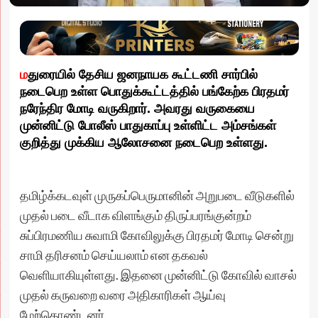
ம
துரையில் தேசிய ஜனநாயக கூட்டணி சார்பில்
நடைபெற உள்ள பொதுக்கூட்டத்தில் பங்கேற்க பிரதமர்
நரேந்திர மோடி வருகிறார். அவரது வருகையை
முன்னிட்டு போலீஸ் பாதுகாப்பு உள்ளிட்ட அம்சங்கள்
குறித்து முக்கிய ஆலோசனை நடைபெற உள்ளது.
தமிழ்க்கடவுள் முருகப்பெருமானின் அறுபடை வீடுகளில்
முதல் படை வீடாக விளங்கும் திருப்பரங்குன்றம்
சுப்பிரமணிய சுவாமி கோவிலுக்கு பிரதமர் மோடி சென்று
சாமி தரிசனம் செய்யலாம் என தகவல்
வெளியாகியுள்ளது. இதனை முன்னிட்டு கோவில் வாசல்
முதல் கருவறை வரை அதிகாரிகள் ஆய்வு
மேற்கொண்டனர்.