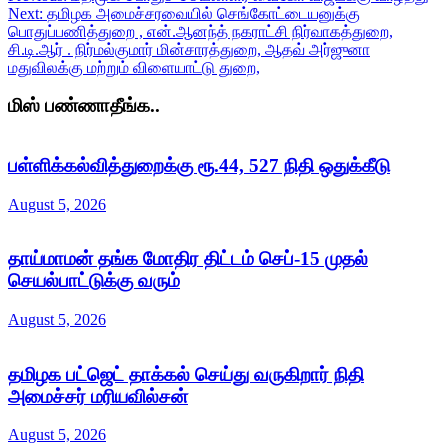
Next:
தமிழக அமைச்சரவையில் செங்கோட்டையனுக்கு
பொதுப்பணித்துறை , என்.ஆனந்த் நகராட்சி நிர்வாகத்துறை,
சி.டி.ஆர் . நிர்மல்குமார் மின்சாரத்துறை, ஆதவ் அர்ஜுனா
மதுவிலக்கு மற்றும் விளையாட்டு துறை,
மிஸ் பண்ணாதீங்க..
பள்ளிக்கல்வித்துறைக்கு ரூ.44, 527 நிதி ஒதுக்கீடு
August 5, 2026
தாய்மாமன் தங்க மோதிர திட்டம் செப்-15 முதல்
செயல்பாட்டுக்கு வரும்
August 5, 2026
தமிழக பட்ஜெட் தாக்கல் செய்து வருகிறார் நிதி
அமைச்சர் மரியவில்சன்
August 5, 2026