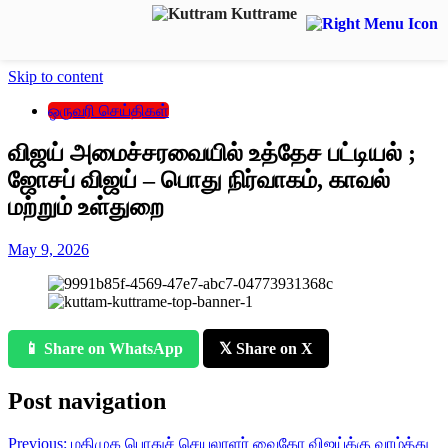
Skip to content
ஒருவரி செய்திகள்
விஜய் அமைச்சரவையில் உத்தேச பட்டியல் ;
ஜோசப் விஜய் – பொது நிர்வாகம், காவல்
மற்றும் உள்துறை
May 9, 2026
📱 Share on WhatsApp
𝕏 Share on X
Post navigation
Previous:
மதிமுக பொதுச் செயலாளர் வைகோ விஜய்க்கு வாழ்த்து