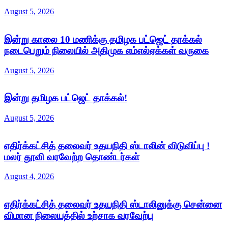
August 5, 2026
இன்று காலை 10 மணிக்கு தமிழக பட்ஜெட் தாக்கல்
நடைபெறும் நிலையில் அதிமுக எம்எல்ஏக்கள் வருகை
August 5, 2026
இன்று தமிழக பட்ஜெட் தாக்கல்!
August 5, 2026
எதிர்க்கட்சித் தலைவர் உதயநிதி ஸ்டாலின் விடுவிப்பு !
மலர் தூவி வரவேற்ற தொண்டர்கள்
August 4, 2026
எதிர்க்கட்சித் தலைவர் உதயநிதி ஸ்டாலினுக்கு சென்னை
விமான நிலையத்தில் உற்சாக வரவேற்பு