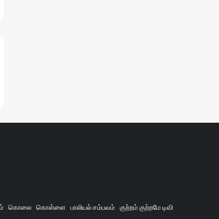
ம்
கொலை
கொள்ளை
பாலியல் சம்பவம்
குற்றம் குற்றமே டிவி