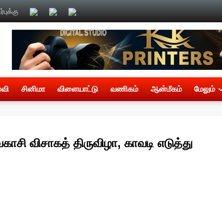
புக்கு
்வி
சினிமா
விளையாட்டு
வணிகம்
ஆன்மீகம்
மேலும்
ாசி விசாகத் திருவிழா, காவடி எடுத்து