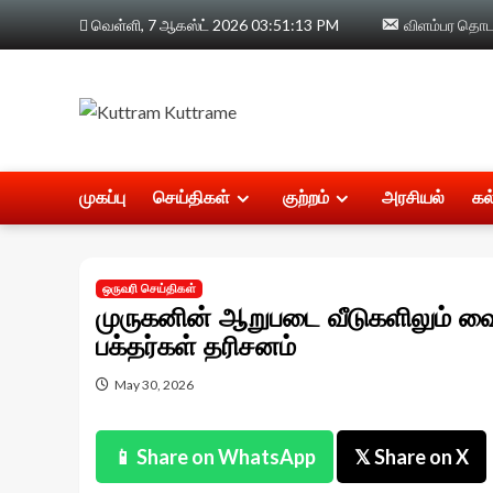
Skip
வெள்ளி, 7 ஆகஸ்ட் 2026
03:51:13 PM
விளம்பர தொடர்
to
content
முகப்பு
செய்திகள்
குற்றம்
அரசியல்
கல
ஒருவரி செய்திகள்
முருகனின் ஆறுபடை வீடுகளிலும் வைக
பக்தர்கள் தரிசனம்
May 30, 2026
📱 Share on WhatsApp
𝕏 Share on X