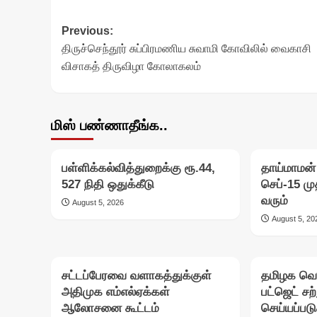
Post
Previous:
திருச்செந்தூர் சுப்பிரமணிய சுவாமி கோவிலில் வைகாசி
navigation
விசாகத் திருவிழா கோலாகலம்
மிஸ் பண்ணாதீங்க..
பள்ளிக்கல்வித்துறைக்கு ரூ.44,
தாய்மாமன்
527 நிதி ஒதுக்கீடு
செப்-15 மு
வரும்
August 5, 2026
August 5, 20
சட்டப்பேரவை வளாகத்துக்குள்
தமிழக வெற
அதிமுக எம்எல்ஏக்கள்
பட்ஜெட் சற
ஆலோசனை கூட்டம்
செய்யப்பட