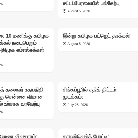
சட்டப்பேரவையில் பங்கேற்பு
26
August 5, 2026
லை 10 மணிக்கு தமிழக
இன்று தமிழக பட்ஜெட் தாக்கல்!
ாக்கல் நடைபெறும்
August 5, 2026
அதிமுக எம்எல்ஏக்கள்
26
சித் தலைவர் உதயநிதி
சிங்கப்பூரில் சதித் திட்டம்
்கு சென்னை விமான
முடக்கம்:
் உற்சாக வரவேற்பு
July 28, 2026
26
அணை விவகாரம்:
காமன்வெல்த் போட்டி: