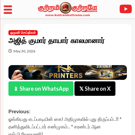
Skip
to
ஒருவரி செய்திகள்
content
அஜித் குமார் தாயார் காலமானார்
May 30, 2026
📱 Share on WhatsApp
𝕏 Share on X
Post
Previous:
ஓங்கியது எடப்பாடியின் கை! அதிமுகவில் புது திருப்பம்..!! *
navigation
தனித்துவிடப்பட்டார் சண்முகம்.. * சரண்டர் ஆன
எஸ்.பி.வேலுமணி!