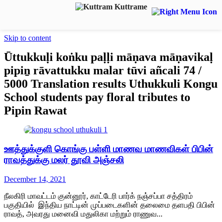
Skip to content
Ūttukkuḷi koṅku paḷḷi māṇava māṇavikaḷ
pipiṉ rāvattukku malar tūvi añcali 74 /
5000 Translation results Uthukkuli Kongu
School students pay floral tributes to
Pipin Rawat
ஊத்துக்குளி கொங்கு பள்ளி மாணவ மாணவிகள் பிபின்
ராவத்துக்கு மலர் தூவி அஞ்சலி
December 14, 2021
நீலகிரி மாவட்டம் குன்னூர், காட்டேரி பார்க் நஞ்சப்பா சத்திரம்
பகுதியில் இந்திய நாட்டின் முப்படைகளின் தலைமை தளபதி பிபின்
ராவத், அவரது மனைவி மதுலிகா மற்றும் ராணுவ...