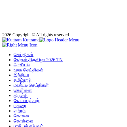
2026 Copyright © All rights reserved.
செய்திகள்
தேர்தல் திருவிழா 2026 TN
அரசியல்
உலக செய்திகள்
இந்தியா
தமிழ்நாடு
மண்டல செய்திகள்
சென்னை
திருச்சி
கோயம்புத்தூர்
மதுரை
குற்றம்
கொலை
கொள்ளை
பாலியல் சம்பவம்