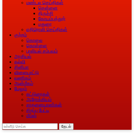
மண்டல செய்திகள்
சென்னை
திருச்சி
கோயம்புத்தூர்
மதுரை
எதிரொலி செய்திகள்
குற்றம்
கொலை
கொள்ளை
பாலியல் சம்பவம்
அரசியல்
கல்வி
சினிமா
விளையாட்டு
வணிகம்
ஆன்மீகம்
மேலும்
கட்டுரைகள்
ஆரோக்கியம்
சாதனையாளா்கள்
சிறப்பு பேட்டி
மீம்ஸ்
தேடல்