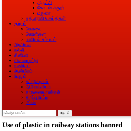
திருச்சி
கோயம்புத்தூர்
மதுரை
எதிரொலி செய்திகள்
குற்றம்
கொலை
கொள்ளை
பாலியல் சம்பவம்
அரசியல்
கல்வி
சினிமா
விளையாட்டு
வணிகம்
ஆன்மீகம்
மேலும்
கட்டுரைகள்
ஆரோக்கியம்
சாதனையாளா்கள்
சிறப்பு பேட்டி
மீம்ஸ்
தேடல்
Use of plastic in railway stations banned