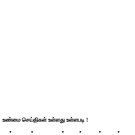
உண்மை செய்திகள் உள்ளது உள்ளபடி !
செய்திகள்
உலக செய்திகள்
இந்தியா
தமிழ்நாடு
மண்டலம்
அரசிய