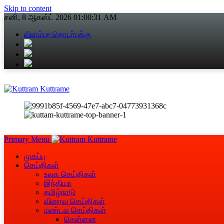
Skip to content
சனி, 8 ஆகஸ்ட் 2026
01:00:31 AM
விளம்பர தொடர்புக்கு
Primary Menu
முகப்பு
செய்திகள்
உலக செய்திகள்
இந்தியா
தமிழ்நாடு
விரைவு செய்திகள்
மண்டல செய்திகள்
சென்னை