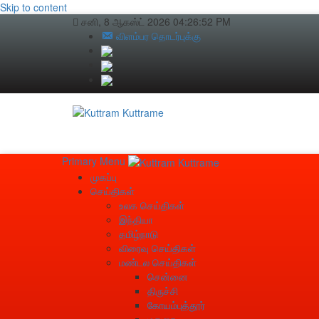
Skip to content
சனி, 8 ஆகஸ்ட் 2026
04:26:53 PM
விளம்பர தொடர்புக்கு
Primary Menu
முகப்பு
செய்திகள்
உலக செய்திகள்
இந்தியா
தமிழ்நாடு
விரைவு செய்திகள்
மண்டல செய்திகள்
சென்னை
திருச்சி
கோயம்புத்தூர்
மதுரை