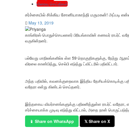
விரைவு செய்திகள்
சர்ச்சையில் சிக்கிய சோனியாகாந்தி மருமகன்! அப்படி என்
May 13, 2019
காங்கிரஸ் பொதுச்செயலாளர் பிரியங்காவின் கணவர் ராபர்ட் வத
வருகின்றனர்.
பல்வேறு மாநிலங்களில்உ ள்ள 59 தொகுதிகளுக்கு, நேற்று ஆறாம் 
விரலை காண்பித்து, செல்பி எடுத்து ட்விட்டரில் பதிவிட்டார்.
அந்த பதிவில், கவனக்குறைவாக இந்திய தேசியக்கொடிக்கு பதில்
வதேரா என்று கிண்டல் செய்தனர்.
இத்தகைய விமர்சனங்களுக்கு பதிலளித்துள்ள ராபர்ட் வதேரா, 
சர்ச்சையாக்க முடிவு எடுத்து விட்டால், அதை நான் பொருட்படுத்
📱 Share on WhatsApp
𝕏 Share on X