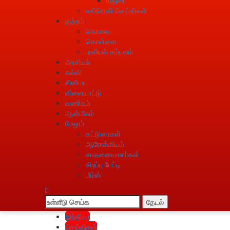
எதிரொலி செய்திகள்
குற்றம்
கொலை
கொள்ளை
பாலியல் சம்பவம்
அரசியல்
கல்வி
சினிமா
விளையாட்டு
வணிகம்
ஆன்மீகம்
மேலும்
கட்டுரைகள்
ஆரோக்கியம்
சாதனையாளா்கள்
சிறப்பு பேட்டி
மீம்ஸ்
தேடல்
இந்தியா
செய்திகள்