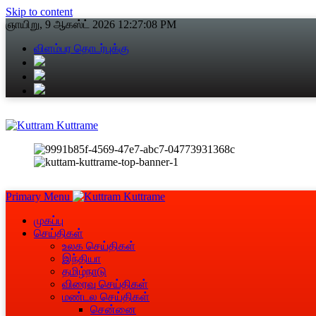
Skip to content
ஞாயிறு, 9 ஆகஸ்ட் 2026
12:27:08 PM
விளம்பர தொடர்புக்கு
Primary Menu
முகப்பு
செய்திகள்
உலக செய்திகள்
இந்தியா
தமிழ்நாடு
விரைவு செய்திகள்
மண்டல செய்திகள்
சென்னை