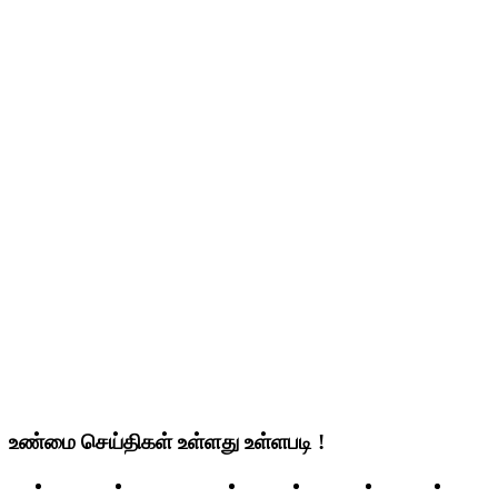
உண்மை செய்திகள் உள்ளது உள்ளபடி !
செய்திகள்
உலக செய்திகள்
இந்தியா
தமிழ்நாடு
மண்டலம்
அரசிய