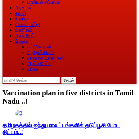
பாலியல் சம்பவம்
அரசியல்
கல்வி
சினிமா
விளையாட்டு
வணிகம்
ஆன்மீகம்
மேலும்
கட்டுரைகள்
ஆரோக்கியம்
சாதனையாளா்கள்
சிறப்பு பேட்டி
மீம்ஸ்
தேடல்
Vaccination plan in five districts in Tamil
Nadu ..!
தமிழகத்தில் ஐந்து மாவட்டங்களில் தடுப்பூசி போட
திட்டம்..!