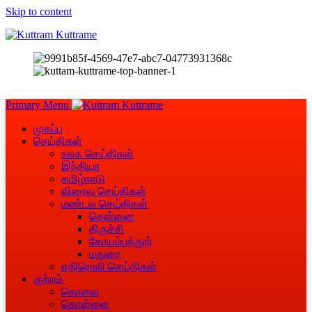
Skip to content
Primary Menu
முகப்பு
செய்திகள்
உலக செய்திகள்
இந்தியா
தமிழ்நாடு
விரைவு செய்திகள்
மண்டல செய்திகள்
சென்னை
திருச்சி
கோயம்புத்தூர்
மதுரை
எதிரொலி செய்திகள்
குற்றம்
கொலை
கொள்ளை