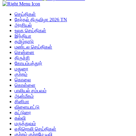
செய்திகள்
தேர்தல் திருவிழா 2026 TN
அரசியல்
உலக செய்திகள்
இந்தியா
தமிழ்நாடு
மண்டல செய்திகள்
சென்னை
திருச்சி
கோயம்புத்தூர்
மதுரை
குற்றம்
கொலை
கொள்ளை
பாலியல் சம்பவம்
ஆன்மீகம்
சினிமா
விளையாட்டு
கட்டுரை
கல்வி
மருத்துவம்
எதிரொலி செய்திகள்
குற்றம் குற்றமே டிவி