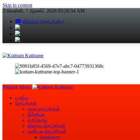
Skip to content
வெள்ளி, 7 ஆகஸ்ட் 2026
05:26:34 AM
விளம்பர தொடர்புக்கு
Primary Menu
முகப்பு
செய்திகள்
உலக செய்திகள்
இந்தியா
தமிழ்நாடு
விரைவு செய்திகள்
மண்டல செய்திகள்
சென்னை