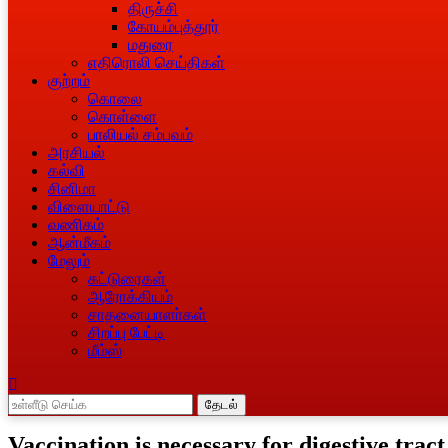
திருச்சி
கோயம்புத்தூர்
மதுரை
எதிரொலி செய்திகள்
குற்றம்
கொலை
கொள்ளை
பாலியல் சம்பவம்
அரசியல்
கல்வி
சினிமா
விளையாட்டு
வணிகம்
ஆன்மீகம்
மேலும்
கட்டுரைகள்
ஆரோக்கியம்
சாதனையாளா்கள்
சிறப்பு பேட்டி
மீம்ஸ்
தேடல்
Vaccination is necessary for digestive tract