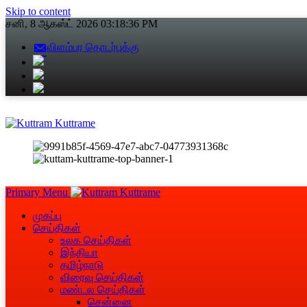
Skip to content
சனி, 8 ஆகஸ்ட் 2026
03:18:37 PM
விளம்பர தொடர்புக்கு
Primary Menu
முகப்பு
செய்திகள்
உலக செய்திகள்
இந்தியா
தமிழ்நாடு
விரைவு செய்திகள்
மண்டல செய்திகள்
சென்னை