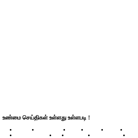
உண்மை செய்திகள் உள்ளது உள்ளபடி !
செய்திகள்
உலக செய்திகள்
இந்தியா
தமிழ்நாடு
மண்டலம்
அரசிய
எதிரொலி செய்திகள்
மீம்ஸ்
ஆரோக்கியம்
சாதனையாளா்கள்
சிறப்ப