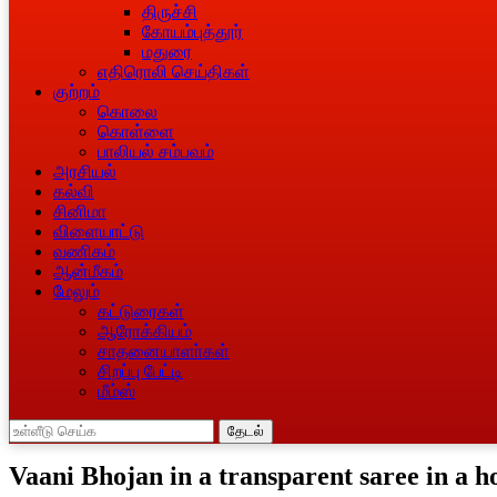
திருச்சி
கோயம்புத்தூர்
மதுரை
எதிரொலி செய்திகள்
குற்றம்
கொலை
கொள்ளை
பாலியல் சம்பவம்
அரசியல்
கல்வி
சினிமா
விளையாட்டு
வணிகம்
ஆன்மீகம்
மேலும்
கட்டுரைகள்
ஆரோக்கியம்
சாதனையாளா்கள்
சிறப்பு பேட்டி
மீம்ஸ்
தேடல்
Vaani Bhojan in a transparent saree in a h