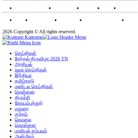
மண்டல செய்திகள் :
கோயம்புத்தூர்
சென்னை
திருச்சி
மதுரை
eBooks
Advertise Here
Subscription
Kuttram Kuttrame TV
Privac
2026 Copyright © All rights reserved.
செய்திகள்
தேர்தல் திருவிழா 2026 TN
அரசியல்
உலக செய்திகள்
இந்தியா
தமிழ்நாடு
மண்டல செய்திகள்
சென்னை
திருச்சி
கோயம்புத்தூர்
மதுரை
குற்றம்
கொலை
கொள்ளை
பாலியல் சம்பவம்
ஆன்மீகம்