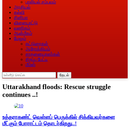
பாலியல் சம்பவம்
அரசியல்
கல்வி
சினிமா
விளையாட்டு
வணிகம்
ஆன்மீகம்
மேலும்
கட்டுரைகள்
ஆரோக்கியம்
சாதனையாளா்கள்
சிறப்பு பேட்டி
மீம்ஸ்
தேடல்
Uttarakhand floods: Rescue struggle
continues ..!
உத்தராகண்ட் வெள்ளப் பெருக்கில் சிக்கியவர்களை
மீட்கும் போராட்டம் தொடர்கிறது..!