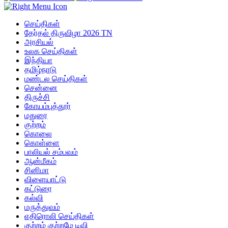
செய்திகள்
தேர்தல் திருவிழா 2026 TN
அரசியல்
உலக செய்திகள்
இந்தியா
தமிழ்நாடு
மண்டல செய்திகள்
சென்னை
திருச்சி
கோயம்புத்தூர்
மதுரை
குற்றம்
கொலை
கொள்ளை
பாலியல் சம்பவம்
ஆன்மீகம்
சினிமா
விளையாட்டு
கட்டுரை
கல்வி
மருத்துவம்
எதிரொலி செய்திகள்
குற்றம் குற்றமே டிவி