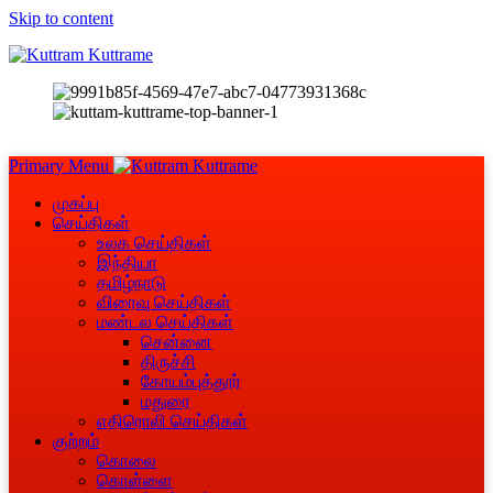
Skip to content
Primary Menu
முகப்பு
செய்திகள்
உலக செய்திகள்
இந்தியா
தமிழ்நாடு
விரைவு செய்திகள்
மண்டல செய்திகள்
சென்னை
திருச்சி
கோயம்புத்தூர்
மதுரை
எதிரொலி செய்திகள்
குற்றம்
கொலை
கொள்ளை