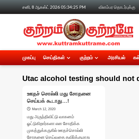
Skip
சனி, 8 ஆகஸ்ட் 2026
05:34:26 PM
விளம்பர தொடர்புக்கு
to
content
முகப்பு
செய்திகள்
குற்றம்
அரசியல்
கல
Utac alcohol testing should not
ஊதச் சொல்லி மது சோதனை
செய்யக் கூடாது…!
March 12, 2020
மது அருந்திவிட்டு வாகனம்
ஓட்டுகிறார்களா என சோதிக்க
முகத்துக்கருகில் ஊதச்சொல்லி
சோதனை செய்வதை தவிர்க்குமாறு