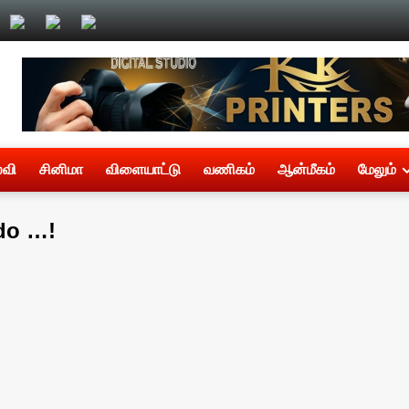
்வி
சினிமா
விளையாட்டு
வணிகம்
ஆன்மீகம்
மேலும்
 do …!