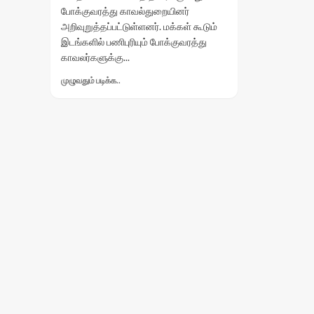
போக்குவரத்து காவல்துறையினர்
அறிவுறுத்தப்பட்டுள்ளனர். மக்கள் கூடும்
இடங்களில் பணிபுரியும் போக்குவரத்து
காவலர்களுக்கு...
Read
முழுவதும் படிக்க..
more
about
ஊதச்
சொல்லி
மது
சோதனை
செய்யக்
கூடாது…!