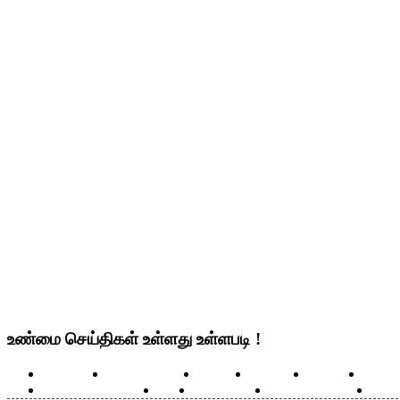
உண்மை செய்திகள் உள்ளது உள்ளபடி !
செய்திகள்
உலக செய்திகள்
இந்தியா
தமிழ்நாடு
மண்டலம்
அரசிய
எதிரொலி செய்திகள்
மீம்ஸ்
ஆரோக்கியம்
சாதனையாளா்கள்
சிறப்ப