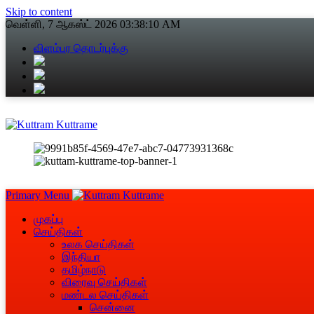
Skip to content
வெள்ளி, 7 ஆகஸ்ட் 2026
03:38:11 AM
விளம்பர தொடர்புக்கு
Primary Menu
முகப்பு
செய்திகள்
உலக செய்திகள்
இந்தியா
தமிழ்நாடு
விரைவு செய்திகள்
மண்டல செய்திகள்
சென்னை