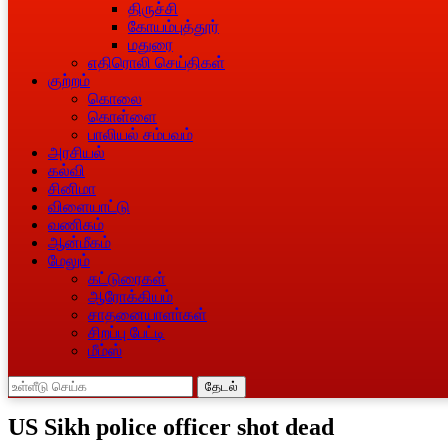
திருச்சி
கோயம்புத்தூர்
மதுரை
எதிரொலி செய்திகள்
குற்றம்
கொலை
கொள்ளை
பாலியல் சம்பவம்
அரசியல்
கல்வி
சினிமா
விளையாட்டு
வணிகம்
ஆன்மீகம்
மேலும்
கட்டுரைகள்
ஆரோக்கியம்
சாதனையாளா்கள்
சிறப்பு பேட்டி
மீம்ஸ்
தேடல்
US Sikh police officer shot dead