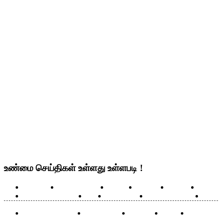
உண்மை செய்திகள் உள்ளது உள்ளபடி !
செய்திகள்
உலக செய்திகள்
இந்தியா
தமிழ்நாடு
மண்டலம்
அரசிய
எதிரொலி செய்திகள்
மீம்ஸ்
ஆரோக்கியம்
சாதனையாளா்கள்
சிறப்ப
மண்டல செய்திகள் :
கோயம்புத்தூர்
சென்னை
திருச்சி
மதுரை