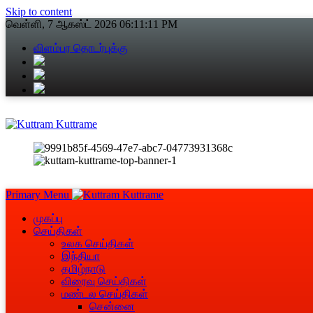
Skip to content
வெள்ளி, 7 ஆகஸ்ட் 2026
06:11:11 PM
விளம்பர தொடர்புக்கு
Primary Menu
முகப்பு
செய்திகள்
உலக செய்திகள்
இந்தியா
தமிழ்நாடு
விரைவு செய்திகள்
மண்டல செய்திகள்
சென்னை