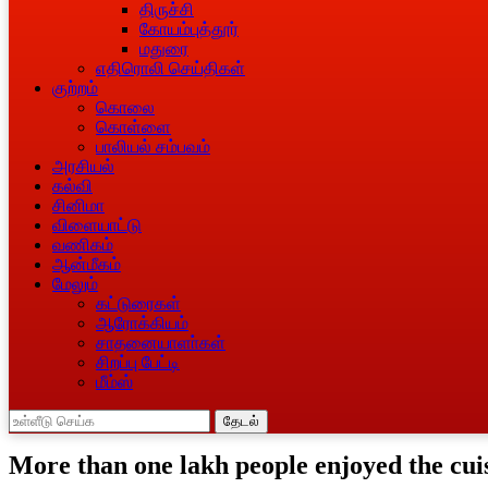
திருச்சி
கோயம்புத்தூர்
மதுரை
எதிரொலி செய்திகள்
குற்றம்
கொலை
கொள்ளை
பாலியல் சம்பவம்
அரசியல்
கல்வி
சினிமா
விளையாட்டு
வணிகம்
ஆன்மீகம்
மேலும்
கட்டுரைகள்
ஆரோக்கியம்
சாதனையாளா்கள்
சிறப்பு பேட்டி
மீம்ஸ்
தேடல்
More than one lakh people enjoyed the cui