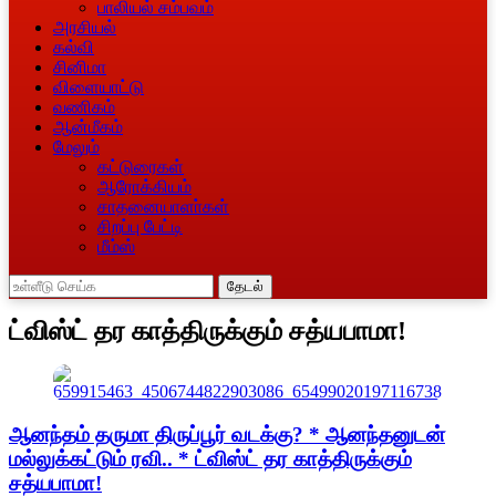
பாலியல் சம்பவம்
அரசியல்
கல்வி
சினிமா
விளையாட்டு
வணிகம்
ஆன்மீகம்
மேலும்
கட்டுரைகள்
ஆரோக்கியம்
சாதனையாளா்கள்
சிறப்பு பேட்டி
மீம்ஸ்
தேடல்
ட்விஸ்ட் தர காத்திருக்கும் சத்யபாமா!
ஆனந்தம் தருமா திருப்பூர் வடக்கு? * ஆனந்தனுடன்
மல்லுக்கட்டும் ரவி.. * ட்விஸ்ட் தர காத்திருக்கும்
சத்யபாமா!