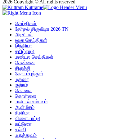
2026 Copyright © All rights reserved.
செய்திகள்
தேர்தல் திருவிழா 2026 TN
அரசியல்
உலக செய்திகள்
இந்தியா
தமிழ்நாடு
மண்டல செய்திகள்
சென்னை
திருச்சி
கோயம்புத்தூர்
மதுரை
குற்றம்
கொலை
கொள்ளை
பாலியல் சம்பவம்
ஆன்மீகம்
சினிமா
விளையாட்டு
கட்டுரை
கல்வி
மருத்துவம்