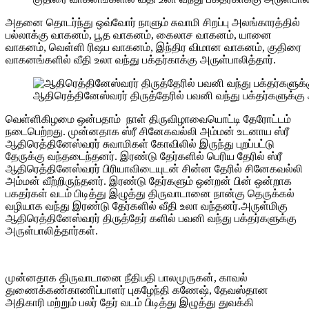
அதனை தொடர்ந்து ஒவ்வோர் நாளும் சுவாமி சிறப்பு அலங்காரத்தில்
பல்லாக்கு வாகனம், பூத வாகனம், கைலாச வாகனம், யானை
வாகனம், வெள்ளி ரிஷப வாகனம், இந்திர விமான வாகனம், குதிரை
வாகனங்களில் வீதி உலா வந்து பக்தர்காக்கு அருள்பாலித்தார்.
ஆதிரெத்தினேஸ்வரர் திருத்தேரில் பவனி வந்து பக்தர்களுக்கு 
வெள்ளிகிழமை ஒன்பதாம் நாள் திருவிழாவையொட்டி தேரோட்டம்
நடைபெற்றது. முன்னதாக ஸ்ரீ சினேகவல்லி அம்மன் உடனாய ஸ்ரீ
ஆதிரெத்தினேஸ்வரர் சுவாமிகள் கோவிலில் இருந்து புறப்பட்டு
தேருக்கு வந்தடைந்தனர். இரண்டு தேர்களில் பெரிய தேரில் ஸ்ரீ
ஆதிரெத்தினேஸ்வரர் பிரியாவிடையுடன் சின்ன தேரில் சினேகவல்லி
அம்மன் வீற்றிருந்தனர். இரண்டு தேர்களும் ஒன்றன் பின் ஒன்றாக
பகதர்கள் வடம் பிடித்து இழுத்து திருவாடானை நான்கு தெருக்கல்
வழியாக வந்து இரண்டு தேர்களில் வீதி உலா வந்தனர்.அருள்மிகு
ஆதிரெத்தினேஸ்வரர் திருத்தேர் களில் பவனி வந்து பக்தர்களுக்கு
அருள்பாலித்தார்கள்.
முன்னதாக திருவாடானை நீதிபதி பாலமுருகன், காவல்
துணைக்கண்காணிப்பாளர் புகழேந்தி கணேஷ், தேவஸ்தான
அதிகாரி மற்றும் பலர் தேர் வடம் பிடித்து இழுத்து துவக்கி