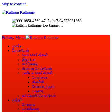
Skip to content
Primary Menu
முகப்பு
செய்திகள்
உலக செய்திகள்
இந்தியா
தமிழ்நாடு
விரைவு செய்திகள்
மண்டல செய்திகள்
சென்னை
திருச்சி
கோயம்புத்தூர்
மதுரை
எதிரொலி செய்திகள்
குற்றம்
கொலை
கொள்ளை