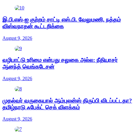
இ.பி.எஸ்-ஐ குற்றம் சாட்டி எஸ்.பி. வேலுமணி, நத்தம்
விஸ்வநாதன் கூட்டறிக்கை
August 9, 2026
வழிபாட்டு உரிமை என்பது சலுகை அல்ல: நீதியரசர்
ஆனந்த் வெங்கடேசன்
August 9, 2026
முதல்வர் வருகையால் ஆம்புலன்ஸ் திருப்பி விடப்பட்டதா?
தமிழ்நாடு ஃபேக்ட் செக் விளக்கம்
August 9, 2026