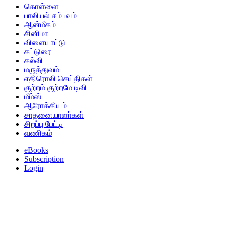
கொள்ளை
பாலியல் சம்பவம்
ஆன்மீகம்
சினிமா
விளையாட்டு
கட்டுரை
கல்வி
மருத்துவம்
எதிரொலி செய்திகள்
குற்றம் குற்றமே டிவி
மீம்ஸ்
ஆரோக்கியம்
சாதனையாளா்கள்
சிறப்பு பேட்டி
வணிகம்
eBooks
Subscription
Login