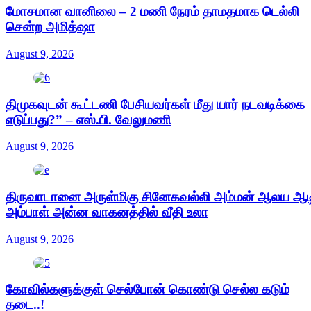
மோசமான வானிலை – 2 மணி நேரம் தாமதமாக டெல்லி
சென்ற அமித்ஷா
August 9, 2026
திமுகவுடன் கூட்டணி பேசியவர்கள் மீது யார் நடவடிக்கை
எடுப்பது?” – எஸ்.பி. வேலுமணி
August 9, 2026
திருவாடானை அருள்மிகு சினேகவல்லி அம்மன் ஆலய ஆடிப்
அம்பாள் அன்ன வாகனத்தில் வீதி உலா
August 9, 2026
கோவில்களுக்குள் செல்போன் கொண்டு செல்ல கடும்
தடை..!