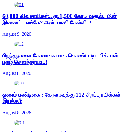
60,000 விவசாயிகள்.. ரூ.1,500 கோடி வசூல்.. மின்
இணைப்பு எங்கே? அன்புமணி கேள்வி..!
August 9, 2026
பிறந்தநாளை கோலாகலமாக கொண்டாடிய பிக்பாஸ்
புகழ் சௌந்தர்யா..!
August 8, 2026
ஓணம் பண்டிகை : கேரளாவுக்கு 112 சிறப்பு ரயில்கள்
இயக்கம்
August 8, 2026