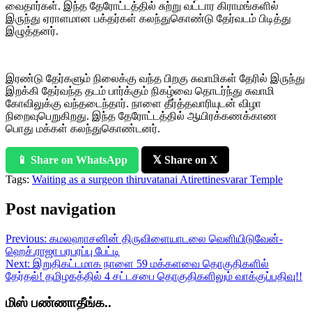
வைதார்கள். இந்த தேரோட்டத்தில் சுற்று வட்டார கிராமங்களில்
இருந்து ஏராளமான பக்தர்கள் கலந்துகொண்டு தேர்வடம் பிடித்து
இழுத்தனர்.
இரண்டு தேர்களும் நிலைக்கு வந்த பிறகு சுவாமிகள் தேரில் இருந்து
இறக்கி தேர்வந்த தடம் பார்க்கும் நிகழ்வை தொடர்ந்து சுவாமி
கோவிலுக்கு வந்தடைந்தார். நாளை தீர்த்தவாரியுடன் விழா
நிறைவுபெறுகிறது. இந்த தேரோட்டத்தில் ஆயிரக்கணக்காண
பொது மக்கள் கலந்துகொண்டனர்.
📱 Share on WhatsApp
𝕏 Share on X
Tags:
Waiting as a surgeon thiruvatanai Atirettinesvarar Temple
Post navigation
Previous:
கமலஹாசனின் திருவிளையாடலை வெளியிடுவேன்-
ஹெச்.ராஜா பரபரப்பு பேட்டி
Next:
இறுதிகட்டமாக நாளை 59 மக்களவை தொகுதிகளில்
தேர்தல்! தமிழகத்தில் 4 சட்டசபை தொகுதிகளிலும் வாக்குப்பதிவு!!
மிஸ் பண்ணாதீங்க..