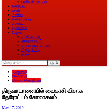
பாலியல் சம்பவம்
அரசியல்
கல்வி
சினிமா
விளையாட்டு
வணிகம்
ஆன்மீகம்
மேலும்
கட்டுரைகள்
ஆரோக்கியம்
சாதனையாளா்கள்
சிறப்பு பேட்டி
மீம்ஸ்
தேடல்
ஆன்மீகம்
தமிழ்நாடு
விரைவு செய்திகள்
திருவாடானையில் வைகாசி விசாக
தேரோட்டம் கோலாகலம்
May 17, 2019