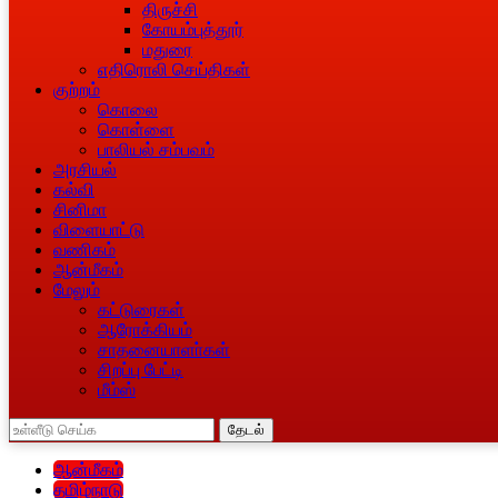
திருச்சி
கோயம்புத்தூர்
மதுரை
எதிரொலி செய்திகள்
குற்றம்
கொலை
கொள்ளை
பாலியல் சம்பவம்
அரசியல்
கல்வி
சினிமா
விளையாட்டு
வணிகம்
ஆன்மீகம்
மேலும்
கட்டுரைகள்
ஆரோக்கியம்
சாதனையாளா்கள்
சிறப்பு பேட்டி
மீம்ஸ்
தேடல்
ஆன்மீகம்
தமிழ்நாடு