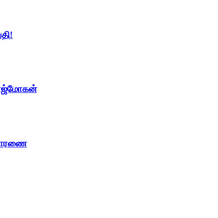
தி!
ாஜ்மோகன்
ிசாரணை