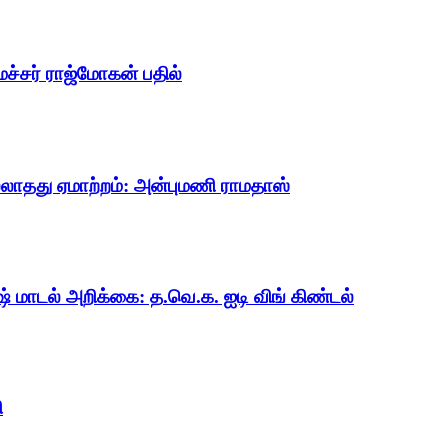
ைச்சர் ராஜ்மோகன் பதில்
ல்லாதது ஏமாற்றம்: அன்புமணி ராமதாஸ்
ஷ் மாடல் அறிக்கை: த.வெ.க. ஐடி விங் கிண்டல்
ி