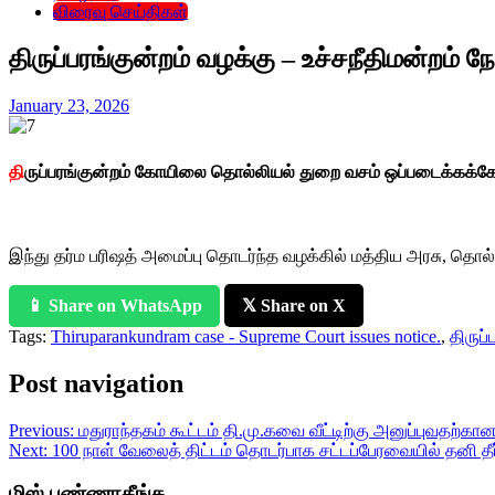
விரைவு செய்திகள்
திருப்பரங்குன்றம் வழக்கு – உச்சநீதிமன்றம் ந
January 23, 2026
தி
ருப்பரங்குன்றம் கோயிலை தொல்லியல் துறை வசம் ஒப்படைக்கக்கோரி
இந்து தர்ம பரிஷத் அமைப்பு தொடர்ந்த வழக்கில் மத்திய அரசு, தொ
📱 Share on WhatsApp
𝕏 Share on X
Tags:
Thiruparankundram case - Supreme Court issues notice.
,
திருப்
Post navigation
Previous:
மதுராந்தகம் கூட்டம் தி.மு.கவை வீட்டிற்கு அனுப்புவதற்கான
Next:
100 நாள் வேலைத் திட்டம் தொடர்பாக சட்டப்பேரவையில் தனி த
மிஸ் பண்ணாதீங்க..