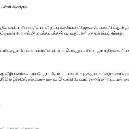
பள்ளி அசத்தல்
யிட் ஈகிள் பப்ளிக் பள்ளி நடப்பு கல்வியாண்டு முதல் செயல்பட்டு வருகிறது
ப்பு வரை சி.பி.எஸ்.இ பாடத்திட்டத்தின் படி வகுப்புகள் தொடங்கப்பட்டுள்ளது.
வேற்கும் விதமாக பள்ளியின் நிர்வாக இயக்குநர் சசிராஜ் குமார்,நிர்வாக அற
து விழிப்புணர்வை ஏற்படுத்தும் விதமாக மாணவர்களுக்கு மரக்கன்றுகளை வழங
.இந்நிகழ்ச்சியில் ஈக்விடாஸ் எஸ்.எம்.இ வங்கி மேலாளர் நஸரீன் உள்ளிட்ட பல
s
 எஸ் பி நேரில் விசாரணை.