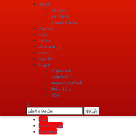
குற்றம்
கொலை
கொள்ளை
பாலியல் சம்பவம்
அரசியல்
கல்வி
சினிமா
விளையாட்டு
வணிகம்
ஆன்மீகம்
மேலும்
கட்டுரைகள்
ஆரோக்கியம்
சாதனையாளா்கள்
சிறப்பு பேட்டி
மீம்ஸ்
தேடல்
கல்வி
கோயம்புத்தூர்
செய்திகள்