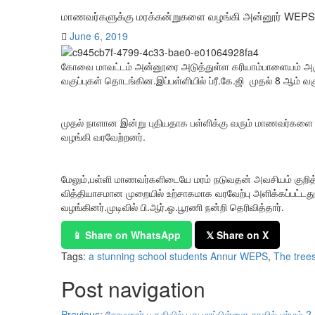
மாணவர்களுக்கு மரக்கன்றுகளை வழங்கி அன்னூர் WEPS 
June 6, 2019
கோவை மாவட்டம் அன்னூரை அடுத்துள்ள கரியாம்பாளையம் அருகே ஒ
வகுப்புகள் தொடங்கின.இப்பள்ளியில் ப்ரீ.கே.ஜி‌ முதல் 8 ஆம் வகு
முதல் நாளான இன்று புதியதாக பள்ளிக்கு வரும் மாணவர்களை வர
வழங்கி வரவேற்றனர்.
மேலும்,பள்ளி மாணவர்களிடையே மரம் நடுவதன் அவசியம் குறித்
வித்தியாசமான முறையில் உற்சாகமாக வரவேற்பு அளிக்கப்பட்டது
வழங்கினர்.முடிவில் பி.ஆர்.ஓ.பூரணி நன்றி தெரிவித்தார்.
📱 Share on WhatsApp
𝕏 Share on X
Tags:
a stunning school students Annur WEPS
,
The tree
Post navigation
Previous:
சோமனூர் பகுதியில் புது மாப்பிள்ளை சாவில் மர்மம் ?