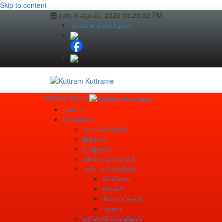
Skip to content
சனி, 8 ஆகஸ்ட் 2026
05:28:53 PM
விளம்பர தொடர்புக்கு
Primary Menu
முகப்பு
செய்திகள்
உலக செய்திகள்
இந்தியா
தமிழ்நாடு
விரைவு செய்திகள்
மண்டல செய்திகள்
சென்னை
திருச்சி
கோயம்புத்தூர்
மதுரை
எதிரொலி செய்திகள்