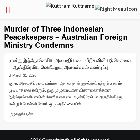
Skip
Murder of Three Indonesian
to
Peacekeepers – Australian Foreign
content
Ministry Condemns
மூன்று இந்தோனேசிய அமைதிப்படை வீரர்களின் படுகொலை
– ஆஸ்திரேலிய வெளியுறவு அமைச்சகம் கண்டிப்பு
March 31, 2026
ஐ.நா. அமைதிப்படை வீரர்கள் மீதான தாக்குதல்கள் ஏற்றுக்கொள்ள
முடியாதவை என்றும், ஒரு முழுமையான விசாரணைக்கான
இந்தோனேசியாவின் கோரிக்கையை ஆஸ்திரேலியா ஆதரிக்கிறது
என்றும் பென்னி வோங் ஒரு அறிக்கையில்...
Read
முழுவதும் படிக்க..
more
about
மூன்று
இந்தோனேசிய
2026 Copyright © All rights reserved.