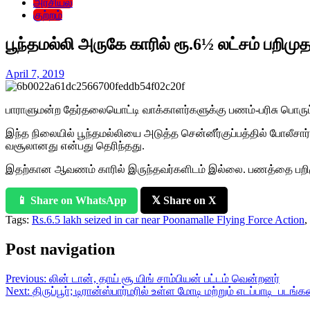
அரசியல்
குற்றம்
பூந்தமல்லி அருகே காரில் ரூ.6½ லட்சம் பறிமுத
April 7, 2019
பாராளுமன்ற தேர்தலையொட்டி வாக்காளர்களுக்கு பணம்-பரிசு பொருட
இந்த நிலையில் பூந்தமல்லியை அடுத்த சென்னீர்குப்பத்தில் போலீச
வசூலானது என்பது தெரிந்தது.
இதற்கான ஆவணம் காரில் இருந்தவர்களிடம் இல்லை. பணத்தை பறிமுதல்
📱 Share on WhatsApp
𝕏 Share on X
Tags:
Rs.6.5 lakh seized in car near Poonamalle Flying Force Action
,
Post navigation
Previous:
லின் டான், தாய் சூ யிங் சாம்பியன் பட்டம் வென்றனர்
Next:
திருப்பூா்; டிரான்ஸ்பார்மரில் உள்ள மோடி மற்றும் எடப்பாடி பட