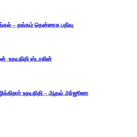
ங்கல் – தங்கம் தென்னரசு பதிவு
் -உதயநிதி ஸ்டாலின்
்கிறார் உதயநிதி – ஆதவ் அர்ஜூனா