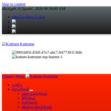
Skip to content
வியாழன், 6 ஆகஸ்ட் 2026
06:30:01 AM
விளம்பர தொடர்புக்கு
Primary Menu
முகப்பு
செய்திகள்
உலக செய்திகள்
இந்தியா
தமிழ்நாடு
விரைவு செய்திகள்