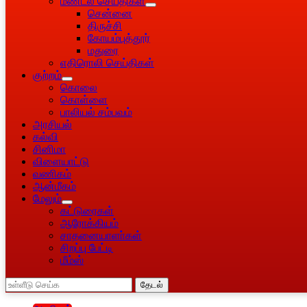
மண்டல செய்திகள்
சென்னை
திருச்சி
கோயம்புத்தூர்
மதுரை
எதிரொலி செய்திகள்
குற்றம்
கொலை
கொள்ளை
பாலியல் சம்பவம்
அரசியல்
கல்வி
சினிமா
விளையாட்டு
வணிகம்
ஆன்மீகம்
மேலும்
கட்டுரைகள்
ஆரோக்கியம்
சாதனையாளா்கள்
சிறப்பு பேட்டி
மீம்ஸ்
தேடல்