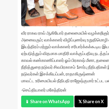
வீர ராகவ ராவ் ஆகியோர் தலைமையில் வழக்கறிஞர்க
அனைவரும்; வாக்காளர் விழிப்புணர்வு உறுதிமொழி 
இயந்திரம் மற்றும் வாக்காளர் சரிபார்க்கக்கூடிய இய
ஏற்படுத்தும் விதமாக மாதிரி வாக்குப்பதிவு நடத்தப
காவல் கண்காணிப்பாளர் ஓம் பிரகாஷ் மீனா, தலைம
நீதித்துறை நடுவர் சிவபிரகாசம் 1சார்பு நீதிபதிகள் இ
நடுவர்கள் இசக்கியப்பன், ராதாகிருஷ்ணன்
மாவட்ட உரிமையியல் நீதிபதி ராஜேஷ்குமார் உட்பட 
-செய்தியாளர் மகேந்திரன்
📱 Share on WhatsApp
𝕏 Share on X