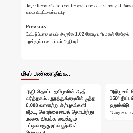
Tags:
Reconciliation center awareness ceremony at Rama
மைய விழிப்புணர்வு விழா
Post
Previous:
மேட்டுப்பாளையம் அருகே 1.02 கோடி பறிமுதல்.தேர்தல்
navigation
பறக்கும் படையினர் அதிரடி!
மிஸ் பண்ணாதீங்க..
ஆழி தொட்ட தமிழனின் ஆதி
அறிமுகம் ச
வர்த்தகம்.. தூத்துக்குடியில் பூத்த
150’ திட்ட
6,000 வரலாற்று அற்புதங்கள்!
ஒதுக்கீடு
கீழடி, கொற்கையைத் தொடர்ந்து
August 5, 20
உலகை வியக்க வைக்கும்
பட்டினமருதூரின் பூர்வீகப்
பெருமை!