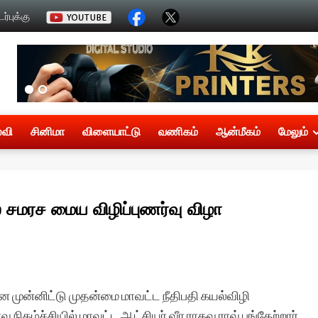
்புக்கு
்வி
சினிமா
விளையாட்டு
வணிகம்
ஆன்மீகம்
மேலும்
் சமரச மைய விழிப்புணர்வு விழா
முன்னிட்டு முதன்மை மாவட்ட நீதிபதி கயல்விழி
ிகழ்ச்சியில் மாவட்ட ஆட்சியர் வீர ராகவ ராவ் பங்கேற்றார்