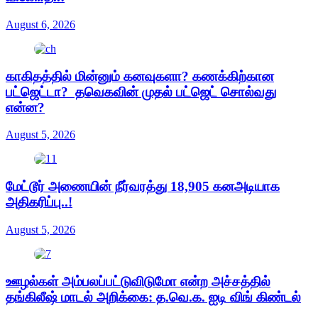
August 6, 2026
காகிதத்தில் மின்னும் கனவுகளா? கணக்கிற்கான
பட்ஜெட்டா? தவெகவின் முதல் பட்ஜெட் சொல்வது
என்ன?
August 5, 2026
மேட்டூர் அணையின் நீர்வரத்து 18,905 கனஅடியாக
அதிகரிப்பு..!
August 5, 2026
ஊழல்கள் அம்பலப்பட்டுவிடுமோ என்ற அச்சத்தில்
தங்கிலீஷ் மாடல் அறிக்கை: த.வெ.க. ஐடி விங் கிண்டல்