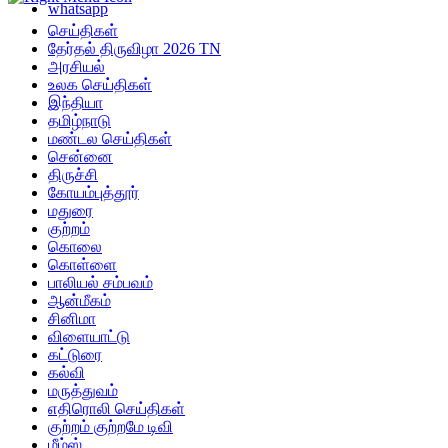
whatsapp
செய்திகள்
தேர்தல் திருவிழா 2026 TN
அரசியல்
உலக செய்திகள்
இந்தியா
தமிழ்நாடு
மண்டல செய்திகள்
சென்னை
திருச்சி
கோயம்புத்தூர்
மதுரை
குற்றம்
கொலை
கொள்ளை
பாலியல் சம்பவம்
ஆன்மீகம்
சினிமா
விளையாட்டு
கட்டுரை
கல்வி
மருத்துவம்
எதிரொலி செய்திகள்
குற்றம் குற்றமே டிவி
மீம்ஸ்