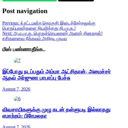
Post navigation
Previous:
4 சட்டமன்ற தொகுதி இடைத்தேர்தலுக்கு
பொறுப்பாளர்களை நியமித்தது தி.மு.க.!
Next:
அ.ம.மு.க. பொதுச்செயலாளர் ஆனார் தினகரன்!
சசிகலாவை நீக்கவும் அதிரடி முடிவு
மிஸ் பண்ணாதீங்க..
இப்போது நடப்பதும் அம்மா ஆட்சிதான்- அமைச்சர்
ஆதவ் அர்ஜுனா பரபரப்பு பேச்சு
August 7, 2026
விவசாயிகளுக்கு முழு கடன் தள்ளுபடி இல்லாதது
ஏமாற்றம்: பிரேமலதா
August 7, 2026