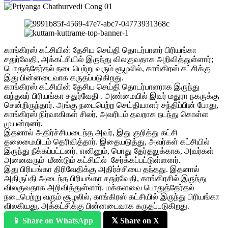
காங்கிரஸ் கட்சியின் தேசிய செய்தி தொடர்பாளர் பிரியங்கா
சதுர்வேதி, அக்கட்சியில் இருந்து விலகுவதாக அறிவித்துள்ளார்;
பொதுத்தேர்தல் நடைபெற்று வரும் சூழலில், காங்கிரஸ் கட்சிக்கு
இது பின்னடைவாக கருதப்படுகிறது.
காங்கிரஸ் கட்சியின் தேசிய செய்தி தொடர்பாளராக இருந்து
வந்தவர் பிரியங்கா சதுர்வேதி . அண்மையில் இவர் மதுரா நகருக்கு
சென்றிருந்தார். அங்கு நடைபெற்ற செய்தியாளர் சந்திப்பின் போது,
காங்கிரஸ் நிர்வாகிகள் சிலர், அவரிடம் தவறாக நடந்து கொள்ள
முயன்றனர்.
இதனால் அதிர்ச்சியடைந்த அவர், இது குறித்து கட்சி
தலைமையிடம் தெரிவித்தார். இதையடுத்து, அவர்கள் கட்சியில்
இருந்து நீக்கப்பட்டனர். எனினும், பொது தேர்தலுக்காக, அவர்கள்
அனைவரும் மீண்டும் கட்சியில் சேர்க்கப்பட்டுள்ளனர்.
இது பிரியங்கா திரிவேதிக்கு அதிர்ச்சியை தந்தது. இதனால்
அதிருப்தி அடைந்த பிரியங்கா சதுர்வேதி, காங்கிரசில் இருந்து
விலகுவதாக அறிவித்துள்ளார். மக்களவை பொதுத்தேர்தல்
நடைபெற்று வரும் சூழலில், காங்கிரஸ் கட்சியில் இருந்து பிரியங்கா
விலகியது, அக்கட்சிக்கு பின்னடைவாக கருதப்படுகிறது.
📱 Share on WhatsApp
𝕏 Share on X