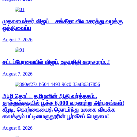
முதலமைச்சர் விஜய் – சங்கீதா விவாகரத்து வழக்கு
ஒத்திவைப்பு
August 7, 2026
சட்டப்பேரவையில் விஜய், உதயநிதி காரசாரம்..!
August 7, 2026
ஆழி தொட்ட தமிழனின் ஆதி வர்த்தகம்..
தூத்துக்குடியில் பூத்த 6,000 வரலாற்று அற்புதங்கள்!
கீழடி, கொற்கையைத் தொடர்ந்து உலகை வியக்க
வைக்கும் பட்டினமருதூரின் பூர்வீகப் பெருமை!
August 6, 2026