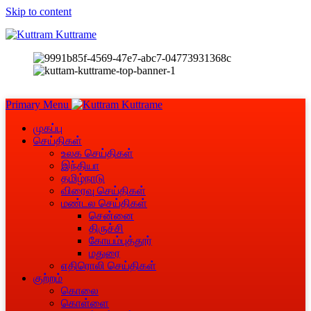
Skip to content
Primary Menu
முகப்பு
செய்திகள்
உலக செய்திகள்
இந்தியா
தமிழ்நாடு
விரைவு செய்திகள்
மண்டல செய்திகள்
சென்னை
திருச்சி
கோயம்புத்தூர்
மதுரை
எதிரொலி செய்திகள்
குற்றம்
கொலை
கொள்ளை