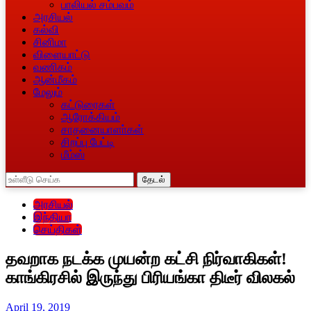
பாலியல் சம்பவம்
அரசியல்
கல்வி
சினிமா
விளையாட்டு
வணிகம்
ஆன்மீகம்
மேலும்
கட்டுரைகள்
ஆரோக்கியம்
சாதனையாளா்கள்
சிறப்பு பேட்டி
மீம்ஸ்
தேடல்
அரசியல்
இந்தியா
செய்திகள்
தவறாக நடக்க முயன்ற கட்சி நிர்வாகிகள்!
காங்கிரசில் இருந்து பிரியங்கா திடீர் விலகல்
April 19, 2019