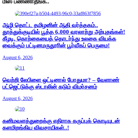
மிஸ் பண்ணாதீங்க..
ஆழி தொட்ட தமிழனின் ஆதி வர்த்தகம்..
தூத்துக்குடியில் பூத்த 6,000 வரலாற்று அற்புதங்கள்!
கீழடி, கொற்கையைத் தொடர்ந்து உலகை வியக்க
வைக்கும் பட்டினமருதூரின் பூர்வீகப் பெருமை!
August 6, 2026
வெற்றி லேபிளை ஒட்டினால் போதுமா? – வேளாண்
பட்ஜெட்டுக்கு ஸ்டாலின் கடும் விமர்சனம்
August 6, 2026
கனிமவளத்துறைக்கு எதிராக கருப்புக் கொடியுடன்
களமிறங்கிய விவசாயிகள்..!