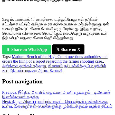
மேலும், டாஸ்மாக் நிர்வாகத்தை நடத்தும்போது கள் தடுப்புச்
சட்டத்தை மட்டும் தமிழக அரசு கடுமையாக அமல்படுத்துவது ஏன்
எனவும் ஐகோர்ட் கிளை கேள்வி எழுப்பியுள்ளது. இந்த வழக்கு
தொடர்பான விசாரணை தொடர்ந்தும் நடைபெற்று வருவதாக உயர்
நீதிமன்றம் மதுரை கிளை தெரிவித்துள்ளது.
📱 Share on WhatsApp
𝕏 Share on X
Tags:
Madurai Bench of the High Court questions authorities and
orders the filing of a report regarding the farmer shooting case.
,
அறிக்கை தாக்கல் உத்தரவு
,
விவசாயி துப்பாக்கிச்சூடு வழக்கில்
உயர் நீதிமன்ற மதுரை அமர்வு கேள்வி
Post navigation
Previous:
இந்திய அளவில் வலுவான அணி உருவாகும் – டி.கே.எஸ்
இளங்கோவன் கருத்து
Next:
திமுக அமைப்பு மாற்றம்: மாவட்ட செயலர்கள் எண்ணிக்கை
உயர்வு, இளைஞர்கள்–பெண்களுக்கு முக்கியத்துவம் வழங்க திட்டம்