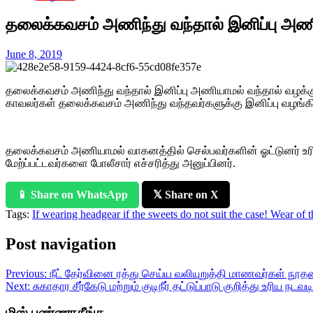
தலைக்கவசம் அணிந்து வந்தால் இனிப்பு அணி
June 8, 2019
தலைக்கவசம் அணிந்து வந்தால் இனிப்பு அணியாமல் வந்தால் வழக்க
காவலர்கள் தலைக்கவசம் அணிந்து வந்தவர்களுக்கு இனிப்பு வழங்கி க
தலைக்கவசம் அணியாமல் வாகனத்தில் செல்பவர்களின் ஓட்டுனர் உரிமத
மேற்ப்பட்டவர்களை போலீசார் எச்சரித்து அனுப்பினர்.
📱 Share on WhatsApp
𝕏 Share on X
Tags:
If wearing headgear if the sweets do not suit the case! Wear of t
Post navigation
Previous:
நீட் தேர்வினை ரத்து செய்ய வலியுறுத்தி மாணவர்கள் நூதன
Next:
சுகாதார சீர்கேடு மற்றும் குடிநீர் தட்டுப்பாடு குறித்து உரிய நட
மிஸ் பண்ணாதீங்க..