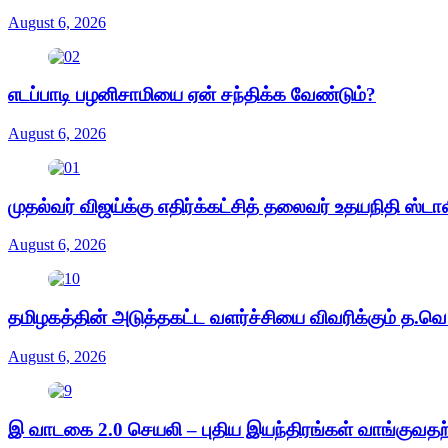
August 6, 2026
எடப்பாடி பழனிசாமியை ஏன் சந்திக்க வேண்டும்?
August 6, 2026
முதல்வர் விஜய்க்கு எதிர்க்கட்சித் தலைவர் உதயநிதி ஸ்டா
August 6, 2026
தமிழகத்தின் அடுத்தகட்ட வளர்ச்சியை விவரிக்கும் த.வெ.
August 6, 2026
இ வாடகை 2.0 செயலி – புதிய இயந்திரங்கள் வாங்குவதற்க