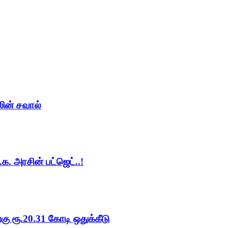
லின் சவால்
க. அரசின் பட்ஜெட்..!
ு ரூ.20.31 கோடி ஒதுக்கீடு