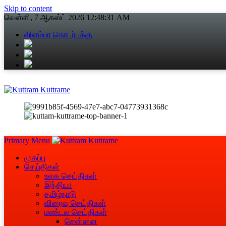
Skip to content
வெள்ளி, 7 ஆகஸ்ட் 2026
12:48:32 AM
விளம்பர தொடர்புக்கு
Primary Menu
முகப்பு
செய்திகள்
உலக செய்திகள்
இந்தியா
தமிழ்நாடு
விரைவு செய்திகள்
மண்டல செய்திகள்
சென்னை