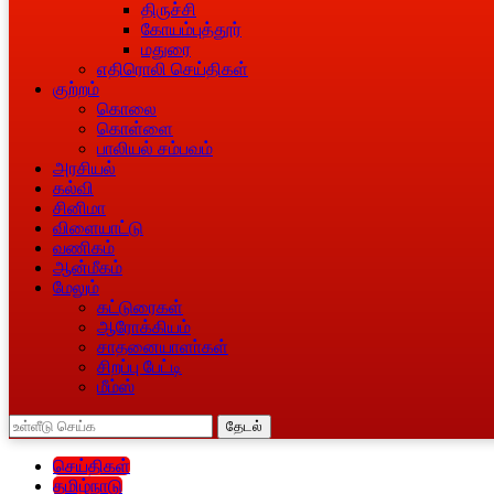
திருச்சி
கோயம்புத்தூர்
மதுரை
எதிரொலி செய்திகள்
குற்றம்
கொலை
கொள்ளை
பாலியல் சம்பவம்
அரசியல்
கல்வி
சினிமா
விளையாட்டு
வணிகம்
ஆன்மீகம்
மேலும்
கட்டுரைகள்
ஆரோக்கியம்
சாதனையாளா்கள்
சிறப்பு பேட்டி
மீம்ஸ்
தேடல்
செய்திகள்
தமிழ்நாடு