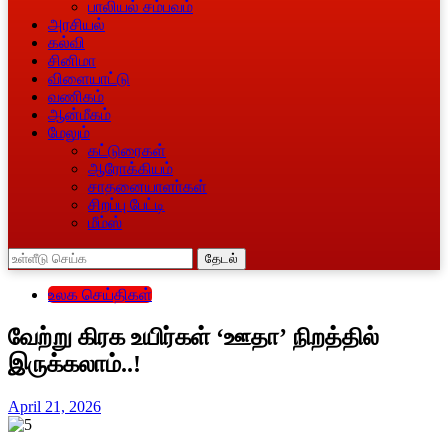
பாலியல் சம்பவம்
அரசியல்
கல்வி
சினிமா
விளையாட்டு
வணிகம்
ஆன்மீகம்
மேலும்
கட்டுரைகள்
ஆரோக்கியம்
சாதனையாளா்கள்
சிறப்பு பேட்டி
மீம்ஸ்
தேடல்
உலக செய்திகள்
வேற்று கிரக உயிர்கள் ‘ஊதா’ நிறத்தில்
இருக்கலாம்..!
April 21, 2026