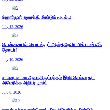
ஹோர்முஸ் ஜலசந்தி மீண்டும் மூடல்..!
July 12, 2026
சென்னையில் தொடங்கும் ஆஸ்திரேலிய பிக் பாஷ் லீக்
தொடர்!
July 10, 2026
ஈரானுடனான அமைதி ஒப்பந்தம் இனி செல்லாது –
அமெரிக்க அதிபர் டிரம்ப்
July 8, 2026