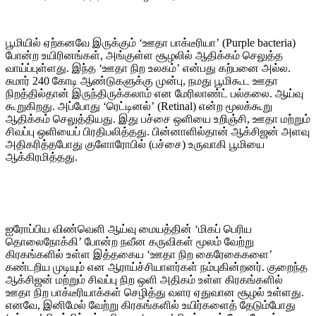
பூமியில் ஏற்கனவே இருக்கும் ‘ஊதா பாக்டீரியா’ (Purple bacteria)
போன்ற உயிரினங்கள், அங்குள்ள சூழலில் ஆதிக்கம் செலுத்த
வாய்ப்புள்ளது. இந்த ‘ஊதா நிற உலகம்’ என்பது கற்பனை அல்ல.
சுமார் 240 கோடி ஆண்டுகளுக்கு முன்பு, நமது பூமிகூட ஊதா
நிறத்தில்தான் இருந்திருக்கலாம் என மேரிலாண்ட் பல்கலை. ஆய்வு
கூறுகிறது. அப்போது ‘ரெட்டினல்’ (Retinal) என்ற மூலக்கூறு
ஆதிக்கம் செலுத்தியது. இது பச்சை ஒளியை உறிஞ்சி, ஊதா மற்றும்
சிவப்பு ஒளியைப் பிரதிபலித்தது. பின்னாளில்தான் ஆக்சிஜன் அளவு
அதிகரித்தபோது குளோரோபில் (பச்சை) உருவாகி பூமியை
ஆக்கிரமித்தது.
ஐரோப்பிய விண்வெளி ஆய்வு மையத்தின் ‘மிகப் பெரிய
தொலைநோக்கி’ போன்ற நவீன கருவிகள் மூலம் வேற்று
கிரகங்களில் உள்ள இத்தகைய ‘ஊதா நிற கைரேகைகளை’
கண்டறிய முடியும் என ஆராய்ச்சியாளர்கள் நம்புகின்றனர். குறைந்த
ஆக்சிஜன் மற்றும் சிவப்பு நிற ஒளி அதிகம் உள்ள கிரகங்களில்
ஊதா நிற பாக்டீரியாக்கள் செழித்து வளர ஏதுவான சூழல் உள்ளது.
எனவே, இனிமேல் வேற்று கிரகங்களில் உயிர்களைத் தேடும்போது