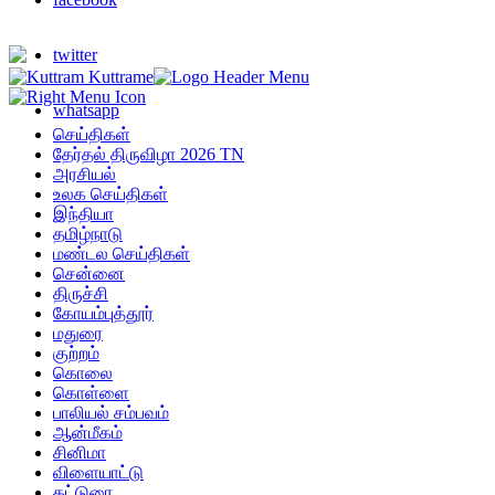
twitter
whatsapp
செய்திகள்
தேர்தல் திருவிழா 2026 TN
அரசியல்
உலக செய்திகள்
இந்தியா
தமிழ்நாடு
மண்டல செய்திகள்
சென்னை
திருச்சி
கோயம்புத்தூர்
மதுரை
குற்றம்
கொலை
கொள்ளை
பாலியல் சம்பவம்
ஆன்மீகம்
சினிமா
விளையாட்டு
கட்டுரை