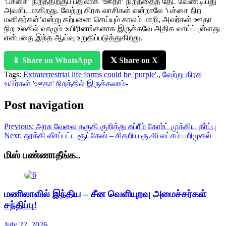
‘பச்சை’ நிறத்திற்குப் பதிலாக ‘ஊதா’ நிறத்தைத் தேட வேண்டியது
அவசியமாகிறது. வேற்று கிரக வாசிகள் என்றாலே ‘பச்சை நிற
மனிதர்கள்’என்று கற்பனை செய்யும் காலம் மாறி, அவர்கள் ஊதா
நிற உலகில் வாழும் உயிரினங்களாக இருக்கவே அதிக வாய்ப்புள்ளது
என்பதை இந்த ஆய்வு உறுதிப்படுத்துகிறது.
📱 Share on WhatsApp
𝕏 Share on X
Tags:
Extraterrestrial life forms could be 'purple'.
,
வேற்று கிரக
உயிர்கள் 'ஊதா' நிறத்தில் இருக்கலாம்-
Post navigation
Previous:
அரசு வேலை தகுதி குறித்து சுப்ரீம் கோர்ட் முக்கிய தீர்ப்பு
Next:
தூக்கி வீசப்பட்ட சூட்கேஸ் – சிதறிய ரூ.46 லட்சம் பறிமுதல்
மிஸ் பண்ணாதீங்க..
மணிலாவில் இந்திய – சீன வெளியுறவு அமைச்சர்கள்
சந்திப்பு!
July 22, 2026