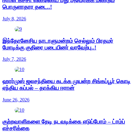
ஈரான் கச்சா எண்ணெய் மீது அமெரிக்க மீண்டும்
பொருளாதார தடை..!
July 8, 2026
இந்தோனேசிய நாடாளுமன்றம் செல்லும் பிரதமர்
மோடிக்கு குதிரை படையினர் வரவேற்பு..!
July 7, 2026
ஹார்முஸ் ஜலசந்தியை கடக்க முயன்ற சிங்கப்பூர் கொடி
ஏந்திய கப்பல் – தாக்கிய ஈரான்
June 26, 2026
குற்றவாளிகளை தேடி நடவடிக்கை எடுப்போம் – ட்ரம்ப்
எச்சரிக்கை