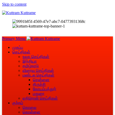
Skip to content
Primary Menu
முகப்பு
செய்திகள்
உலக செய்திகள்
இந்தியா
தமிழ்நாடு
விரைவு செய்திகள்
மண்டல செய்திகள்
சென்னை
திருச்சி
கோயம்புத்தூர்
மதுரை
எதிரொலி செய்திகள்
குற்றம்
கொலை
கொள்ளை