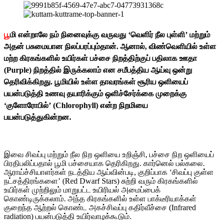
பூ
மி என்றாலே நம் நினைவுக்கு வருவது ‘வெளிர் நீல புள்ளி’ மற்றும்
அதன் பசுமையான நிலப்பரப்பும்தான். ஆனால், விண்வெளியில் உள்ள
மற்ற கிரகங்களில் உயிர்கள் பச்சை நிறத்திற்குப் பதிலாக ஊதா
(Purple) நிறத்தில் இருக்கலாம் என சமீபத்திய ஆய்வு ஒன்று
தெரிவிக்கிறது. பூமியில் உள்ள தாவரங்கள் சூரிய ஒளியைப்
பயன்படுத்தி உணவு தயாரிக்கும் ஒளிச்சேர்க்கை முறைக்கு
‘குளோரோபில்’ (Chlorophyll) என்ற நிறமியை
பயன்படுத்துகின்றன.
இவை சிவப்பு மற்றும் நீல நிற ஒளியை உறிஞ்சி, பச்சை நிற ஒளியைப்
பிரதிபலிப்பதால் பூமி பச்சையாக தெரிகிறது. கார்னெல் பல்கலை.
ஆராய்ச்சியாளர்கள் நடத்திய ஆய்வின்படி, குறிப்பாக ‘சிவப்பு குள்ள
நட்சத்திரங்களை’ (Red Dwarf Stars) சுற்றி வரும் கிரகங்களில்
உயிர்கள் முற்றிலும் மாறுபட்ட உயிரியல் அமைப்பைக்
கொண்டிருக்கலாம். அந்த கிரகங்களில் உள்ள பாக்டீரியாக்கள்
குறைந்த ஆற்றல் கொண்ட அகச்சிவப்பு கதிர்வீச்சை (Infrared
radiation) பயன்படுத்தி உயிர்வாழக்கூடும்.