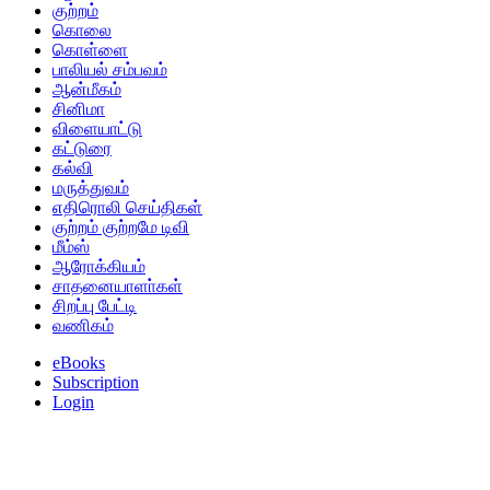
குற்றம்
கொலை
கொள்ளை
பாலியல் சம்பவம்
ஆன்மீகம்
சினிமா
விளையாட்டு
கட்டுரை
கல்வி
மருத்துவம்
எதிரொலி செய்திகள்
குற்றம் குற்றமே டிவி
மீம்ஸ்
ஆரோக்கியம்
சாதனையாளா்கள்
சிறப்பு பேட்டி
வணிகம்
eBooks
Subscription
Login