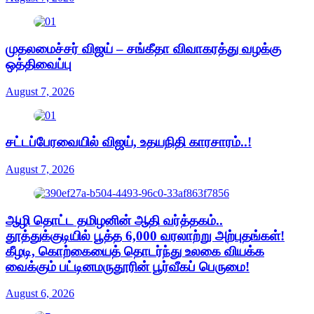
முதலமைச்சர் விஜய் – சங்கீதா விவாகரத்து வழக்கு
ஒத்திவைப்பு
August 7, 2026
சட்டப்பேரவையில் விஜய், உதயநிதி காரசாரம்..!
August 7, 2026
ஆழி தொட்ட தமிழனின் ஆதி வர்த்தகம்..
தூத்துக்குடியில் பூத்த 6,000 வரலாற்று அற்புதங்கள்!
கீழடி, கொற்கையைத் தொடர்ந்து உலகை வியக்க
வைக்கும் பட்டினமருதூரின் பூர்வீகப் பெருமை!
August 6, 2026