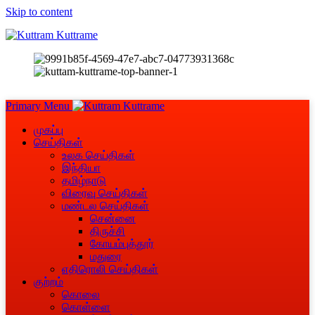
Skip to content
Primary Menu
முகப்பு
செய்திகள்
உலக செய்திகள்
இந்தியா
தமிழ்நாடு
விரைவு செய்திகள்
மண்டல செய்திகள்
சென்னை
திருச்சி
கோயம்புத்தூர்
மதுரை
எதிரொலி செய்திகள்
குற்றம்
கொலை
கொள்ளை