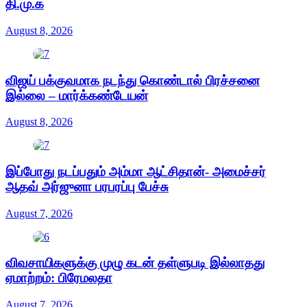
தி.மு.க
August 8, 2026
விஜய் பக்குவமாக நடந்து கொண்டால் பிரச்சனை
இல்லை – மார்க்கண்டேயன்
August 8, 2026
இப்போது நடப்பதும் அம்மா ஆட்சிதான்- அமைச்சர்
ஆதவ் அர்ஜுனா பரபரப்பு பேச்சு
August 7, 2026
விவசாயிகளுக்கு முழு கடன் தள்ளுபடி இல்லாதது
ஏமாற்றம்: பிரேமலதா
August 7, 2026