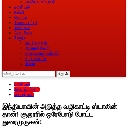
பாலியல் சம்பவம்
அரசியல்
கல்வி
சினிமா
விளையாட்டு
வணிகம்
ஆன்மீகம்
மேலும்
கட்டுரைகள்
ஆரோக்கியம்
சாதனையாளா்கள்
சிறப்பு பேட்டி
மீம்ஸ்
தேடல்
அரசியல்
கோயம்புத்தூர்
செய்திகள்
இந்தியாவின் அடுத்த வழிகாட்டி ஸ்டாலின்
தான்! சூலூரில் ஒரேபோடு போட்ட
துரைமுருகன்!