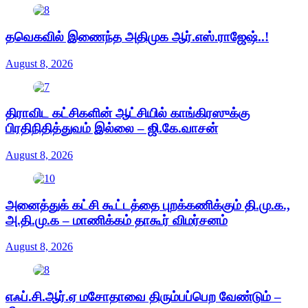
தவெகவில் இணைந்த அதிமுக ஆர்.எஸ்.ராஜேஷ்..!
August 8, 2026
திராவிட கட்சிகளின் ஆட்சியில் காங்கிரஸுக்கு
பிரதிநிதித்துவம் இல்லை – ஜி.கே.வாசன்
August 8, 2026
அனைத்துக் கட்சி கூட்டத்தை புறக்கணிக்கும் தி.மு.க.,
அ.தி.மு.க – மாணிக்கம் தாகூர் விமர்சனம்
August 8, 2026
எஃப்.சி.ஆர்.ஏ மசோதாவை திரும்பப்பெற வேண்டும் –