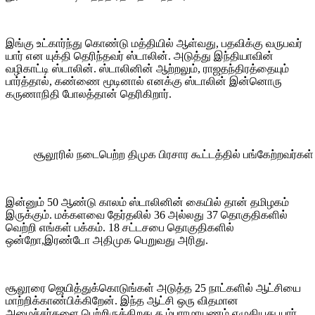
இங்கு உட்கார்ந்து கொண்டு மத்தியில் ஆள்வது, பதவிக்கு வருபவர்
யார் என யுக்தி தெரிந்தவர் ஸ்டாலின். அடுத்து இந்தியாவின்
வழிகாட்டி ஸ்டாலின். ஸ்டாலினின் ஆற்றலும், ராஜதந்திரத்தையும்
பார்த்தால், கண்ணை மூடினால் எனக்கு ஸ்டாலின் இன்னொரு
கருணாநிதி போலத்தான் தெரிகிறார்.
சூலூரில் நடைபெற்ற திமுக பிரசார கூட்டத்தில் பங்கேற்றவர்கள்
இன்னும் 50 ஆண்டு காலம் ஸ்டாலினின் கையில் தான் தமிழகம்
இருக்கும். மக்களவை தேர்தலில் 36 அல்லது 37 தொகுதிகளில்
வெற்றி எங்கள் பக்கம். 18 சட்டசபை தொகுதிகளில்
ஒன்றோ,இரண்டோ அதிமுக பெறுவது அரிது.
சூலூரை ஜெயித்துக்கொடுங்கள் அடுத்த 25 நாட்களில் ஆட்சியை
மாற்றிக்காண்பிக்கிறேன். இந்த ஆட்சி ஒரு விதமான
அமைச்சர்களை பெற்றிருக்கிறது.க ம்பராமாயணம் எழுதியது யார்