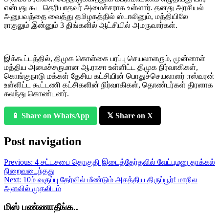
என்பது கூட தெரியாதவர் அமைச்சராக உள்ளார். தனது அரசியல்
அனுபவத்தை வைத்து தமிழகத்தில் ஸ்டாலினும், மத்தியிலே
ராகுலும் இன்னும் 3 திங்களில் ஆட்சியில் அமருவார்கள்.
இக்கூட்டத்தில், திமுக கொள்கை பரப்பு செயலாளரும், முன்னாள்
மத்திய அமைச்சருமான ஆ.ராசா உள்ளிட்ட திமுக நிர்வாகிகள்,
கொங்குநாடு மக்கள் தேசிய கட்சியின் பொதுச்செயலாளர் ஈஸ்வரன்
உள்ளிட்ட கூட்டணி கட்சிகளின் நிர்வாகிகள், தொண்டர்கள் திரளாக
கலந்து கொண்டனர்.
📱 Share on WhatsApp
𝕏 Share on X
Post navigation
Previous:
4 சட்டசபை தொகுதி இடைத்தேர்தலில் வேட்புமனு தாக்கல்
நிறைவடைந்தது
Next:
10ம் வகுப்பு தேர்வில் மீண்டும் அசத்திய திருப்பூர்! மாநில
அளவில் முதலிடம்
மிஸ் பண்ணாதீங்க..