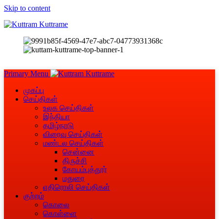
Skip to content
Primary Menu
முகப்பு
செய்திகள்
உலக செய்திகள்
இந்தியா
தமிழ்நாடு
விரைவு செய்திகள்
மண்டல செய்திகள்
சென்னை
திருச்சி
கோயம்புத்தூர்
மதுரை
எதிரொலி செய்திகள்
குற்றம்
கொலை
கொள்ளை