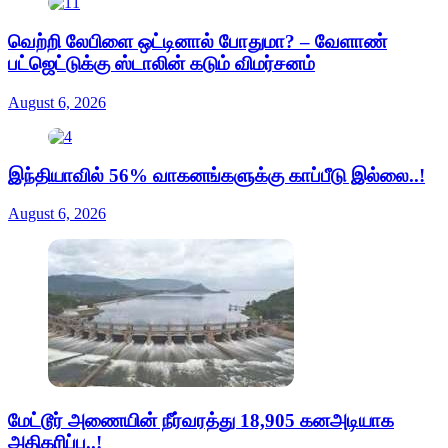
வெற்றி லேபிளை ஒட்டினால் போதுமா? – வேளாண்
பட்ஜெட்டுக்கு ஸ்டாலின் கடும் விமர்சனம்
August 6, 2026
இந்தியாவில் 56% வாகனங்களுக்கு காப்பீடு இல்லை..!
August 6, 2026
மேட்டூர் அணையின் நீர்வரத்து 18,905 கனஅடியாக
அதிகரிப்பு..!