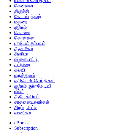
மண்டல செய்திகள்
சென்னை
திருச்சி
கோயம்புத்தூர்
மதுரை
குற்றம்
கொலை
கொள்ளை
பாலியல் சம்பவம்
ஆன்மீகம்
சினிமா
விளையாட்டு
கட்டுரை
கல்வி
மருத்துவம்
எதிரொலி செய்திகள்
குற்றம் குற்றமே டிவி
மீம்ஸ்
ஆரோக்கியம்
சாதனையாளா்கள்
சிறப்பு பேட்டி
வணிகம்
eBooks
Subscription