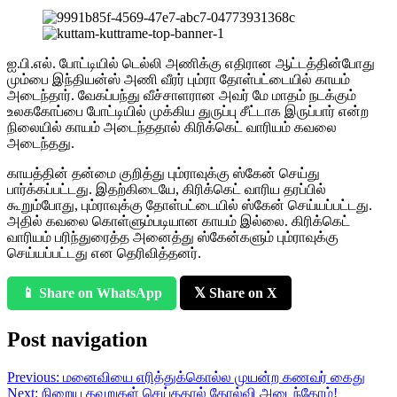
ஐ.பி.எல். போட்டியில் டெல்லி அணிக்கு எதிரான ஆட்டத்தின்போது
மும்பை இந்தியன்ஸ் அணி வீரர் பும்ரா தோள்பட்டையில் காயம்
அடைந்தார். வேகப்பந்து வீச்சாளரான அவர் மே மாதம் நடக்கும்
உலககோப்பை போட்டியில் முக்கிய துருப்பு சீட்டாக இருப்பார் என்ற
நிலையில் காயம் அடைந்ததால் கிரிக்கெட் வாரியம் கவலை
அடைந்தது.
காயத்தின் தன்மை குறித்து பும்ராவுக்கு ஸ்கேன் செய்து
பார்க்கப்பட்டது. இதற்கிடையே, கிரிக்கெட் வாரிய தரப்பில்
கூறும்போது, பும்ராவுக்கு தோள்பட்டையில் ஸ்கேன் செய்யப்பட்டது.
அதில் கவலை கொள்ளும்படியான காயம் இல்லை. கிரிக்கெட்
வாரியம் பரிந்துரைத்த அனைத்து ஸ்கேன்களும் பும்ராவுக்கு
செய்யப்பட்டது என தெரிவித்தனர்.
📱 Share on WhatsApp
𝕏 Share on X
Post navigation
Previous:
மனைவியை எரித்துக்கொல்ல முயன்ற கணவர் கைது
Next:
நிறைய தவறுகள் செய்ததால் தோல்வி அடைந்தோம்!