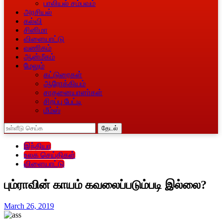
பாலியல் சம்பவம்
அரசியல்
கல்வி
சினிமா
விளையாட்டு
வணிகம்
ஆன்மீகம்
மேலும்
கட்டுரைகள்
ஆரோக்கியம்
சாதனையாளா்கள்
சிறப்பு பேட்டி
மீம்ஸ்
தேடல்
இந்தியா
உலக செய்திகள்
விளையாட்டு
பும்ராவின் காயம் கவலைப்படும்படி இல்லை?
March 26, 2019